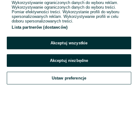
Wykorzystywanie ograniczonych danych do wyboru reklam.
Wykorzystywanie ograniczonych danych do wyboru treści.
Hasło
Pomiar efektywności treści. Wykorzystanie profili do wyboru
spersonalizowanych reklam. Wykorzystywanie profili w celu
doboru spersonalizowanych treści.
Lista partnerów (dostawców)
Nie pamiętasz hasła?
Akceptuj wszystkie
Zaloguj się
Akceptuj niezbędne
Kontynuując za pośrednictwem jednego z dostawców wskazanych powyżej,
Ustaw preferencje
akceptuję
Regulamin serwisu
OLX.pl w jego aktualnym brzmieniu.