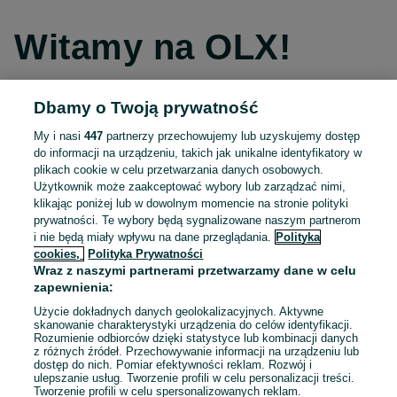
Witamy na OLX!
Dbamy o Twoją prywatność
Kontynuuj przez Facebooka
My i nasi
447
partnerzy przechowujemy lub uzyskujemy dostęp
do informacji na urządzeniu, takich jak unikalne identyfikatory w
Kontynuuj przez konto Apple
plikach cookie w celu przetwarzania danych osobowych.
Użytkownik może zaakceptować wybory lub zarządzać nimi,
klikając poniżej lub w dowolnym momencie na stronie polityki
prywatności. Te wybory będą sygnalizowane naszym partnerom
Kontynuuj przez konto Google
i nie będą miały wpływu na dane przeglądania.
Polityka
cookies,
Polityka Prywatności
Wraz z naszymi partnerami przetwarzamy dane w celu
LUB
zapewnienia:
Zaloguj się
Załóż konto
Użycie dokładnych danych geolokalizacyjnych. Aktywne
skanowanie charakterystyki urządzenia do celów identyfikacji.
Rozumienie odbiorców dzięki statystyce lub kombinacji danych
E-mail
z różnych źródeł. Przechowywanie informacji na urządzeniu lub
dostęp do nich. Pomiar efektywności reklam. Rozwój i
ulepszanie usług. Tworzenie profili w celu personalizacji treści.
Tworzenie profili w celu spersonalizowanych reklam.