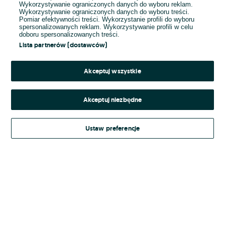
Wykorzystywanie ograniczonych danych do wyboru reklam.
Wykorzystywanie ograniczonych danych do wyboru treści.
Hasło
Pomiar efektywności treści. Wykorzystanie profili do wyboru
spersonalizowanych reklam. Wykorzystywanie profili w celu
doboru spersonalizowanych treści.
Lista partnerów (dostawców)
Nie pamiętasz hasła?
Akceptuj wszystkie
Zaloguj się
Akceptuj niezbędne
Kontynuując za pośrednictwem jednego z dostawców wskazanych powyżej,
Ustaw preferencje
Regulamin serwisu
akceptuję
OLX.pl w jego aktualnym brzmieniu.