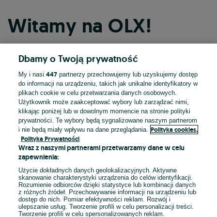
Witamy na OLX!
Dbamy o Twoją prywatność
Kontynuuj przez Facebooka
447
My i nasi
partnerzy przechowujemy lub uzyskujemy dostęp
do informacji na urządzeniu, takich jak unikalne identyfikatory w
Kontynuuj przez konto Apple
plikach cookie w celu przetwarzania danych osobowych.
Użytkownik może zaakceptować wybory lub zarządzać nimi,
klikając poniżej lub w dowolnym momencie na stronie polityki
prywatności. Te wybory będą sygnalizowane naszym partnerom
Kontynuuj przez konto Google
Polityka cookies,
i nie będą miały wpływu na dane przeglądania.
Polityka Prywatności
Wraz z naszymi partnerami przetwarzamy dane w celu
LUB
zapewnienia:
Zaloguj się
Załóż konto
Użycie dokładnych danych geolokalizacyjnych. Aktywne
skanowanie charakterystyki urządzenia do celów identyfikacji.
Rozumienie odbiorców dzięki statystyce lub kombinacji danych
E-mail
z różnych źródeł. Przechowywanie informacji na urządzeniu lub
dostęp do nich. Pomiar efektywności reklam. Rozwój i
ulepszanie usług. Tworzenie profili w celu personalizacji treści.
Tworzenie profili w celu spersonalizowanych reklam.