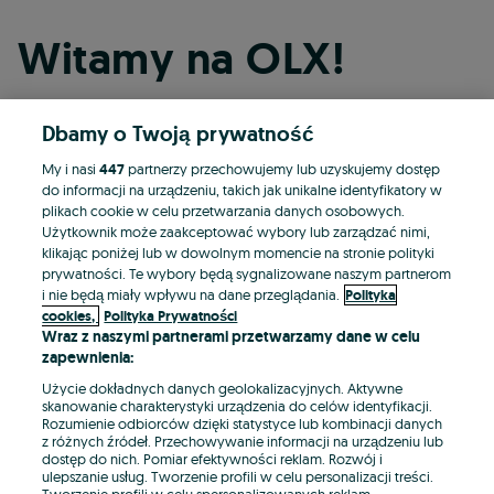
Witamy na OLX!
Dbamy o Twoją prywatność
Kontynuuj przez Facebooka
My i nasi
447
partnerzy przechowujemy lub uzyskujemy dostęp
do informacji na urządzeniu, takich jak unikalne identyfikatory w
Kontynuuj przez konto Apple
plikach cookie w celu przetwarzania danych osobowych.
Użytkownik może zaakceptować wybory lub zarządzać nimi,
klikając poniżej lub w dowolnym momencie na stronie polityki
prywatności. Te wybory będą sygnalizowane naszym partnerom
Kontynuuj przez konto Google
i nie będą miały wpływu na dane przeglądania.
Polityka
cookies,
Polityka Prywatności
Wraz z naszymi partnerami przetwarzamy dane w celu
LUB
zapewnienia:
Zaloguj się
Załóż konto
Użycie dokładnych danych geolokalizacyjnych. Aktywne
skanowanie charakterystyki urządzenia do celów identyfikacji.
Rozumienie odbiorców dzięki statystyce lub kombinacji danych
E-mail
z różnych źródeł. Przechowywanie informacji na urządzeniu lub
dostęp do nich. Pomiar efektywności reklam. Rozwój i
ulepszanie usług. Tworzenie profili w celu personalizacji treści.
Tworzenie profili w celu spersonalizowanych reklam.