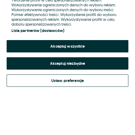
Wykorzystywanie ograniczonych danych do wyboru reklam.
Wykorzystywanie ograniczonych danych do wyboru treści.
Hasło
Pomiar efektywności treści. Wykorzystanie profili do wyboru
spersonalizowanych reklam. Wykorzystywanie profili w celu
doboru spersonalizowanych treści.
Lista partnerów (dostawców)
Nie pamiętasz hasła?
Akceptuj wszystkie
Zaloguj się
Akceptuj niezbędne
Kontynuując za pośrednictwem jednego z dostawców wskazanych powyżej,
akceptuję
Regulamin serwisu
OLX.pl w jego aktualnym brzmieniu.
Ustaw preferencje