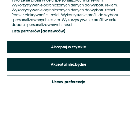
Wykorzystywanie ograniczonych danych do wyboru reklam.
Wykorzystywanie ograniczonych danych do wyboru treści.
Hasło
Pomiar efektywności treści. Wykorzystanie profili do wyboru
spersonalizowanych reklam. Wykorzystywanie profili w celu
doboru spersonalizowanych treści.
Lista partnerów (dostawców)
Nie pamiętasz hasła?
Akceptuj wszystkie
Zaloguj się
Akceptuj niezbędne
Kontynuując za pośrednictwem jednego z dostawców wskazanych powyżej,
akceptuję
Regulamin serwisu
OLX.pl w jego aktualnym brzmieniu.
Ustaw preferencje