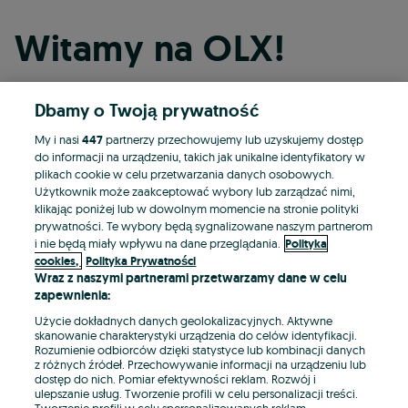
Witamy na OLX!
Dbamy o Twoją prywatność
Kontynuuj przez Facebooka
My i nasi
447
partnerzy przechowujemy lub uzyskujemy dostęp
do informacji na urządzeniu, takich jak unikalne identyfikatory w
Kontynuuj przez konto Apple
plikach cookie w celu przetwarzania danych osobowych.
Użytkownik może zaakceptować wybory lub zarządzać nimi,
klikając poniżej lub w dowolnym momencie na stronie polityki
prywatności. Te wybory będą sygnalizowane naszym partnerom
Kontynuuj przez konto Google
i nie będą miały wpływu na dane przeglądania.
Polityka
cookies,
Polityka Prywatności
Wraz z naszymi partnerami przetwarzamy dane w celu
LUB
zapewnienia:
Zaloguj się
Załóż konto
Użycie dokładnych danych geolokalizacyjnych. Aktywne
skanowanie charakterystyki urządzenia do celów identyfikacji.
Rozumienie odbiorców dzięki statystyce lub kombinacji danych
E-mail
z różnych źródeł. Przechowywanie informacji na urządzeniu lub
dostęp do nich. Pomiar efektywności reklam. Rozwój i
ulepszanie usług. Tworzenie profili w celu personalizacji treści.
Tworzenie profili w celu spersonalizowanych reklam.