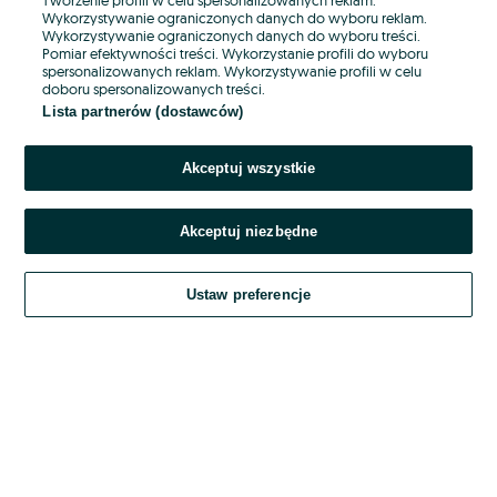
Wykorzystywanie ograniczonych danych do wyboru reklam.
Wykorzystywanie ograniczonych danych do wyboru treści.
Hasło
Pomiar efektywności treści. Wykorzystanie profili do wyboru
spersonalizowanych reklam. Wykorzystywanie profili w celu
doboru spersonalizowanych treści.
Lista partnerów (dostawców)
Nie pamiętasz hasła?
Akceptuj wszystkie
Zaloguj się
Akceptuj niezbędne
Kontynuując za pośrednictwem jednego z dostawców wskazanych powyżej,
akceptuję
OLX.pl w jego aktualnym brzmieniu.
Ustaw preferencje
Regulamin serwisu