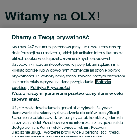
Witamy na OLX!
Dbamy o Twoją prywatność
Kontynuuj przez Facebooka
My i nasi
partnerzy przechowujemy lub uzyskujemy dostęp
447
do informacji na urządzeniu, takich jak unikalne identyfikatory w
Kontynuuj przez konto Apple
plikach cookie w celu przetwarzania danych osobowych.
Użytkownik może zaakceptować wybory lub zarządzać nimi,
klikając poniżej lub w dowolnym momencie na stronie polityki
prywatności. Te wybory będą sygnalizowane naszym partnerom
Kontynuuj przez konto Google
i nie będą miały wpływu na dane przeglądania.
Polityka
cookies,
Polityka Prywatności
Wraz z naszymi partnerami przetwarzamy dane w celu
LUB
zapewnienia:
Zaloguj się
Załóż konto
Użycie dokładnych danych geolokalizacyjnych. Aktywne
skanowanie charakterystyki urządzenia do celów identyfikacji.
Rozumienie odbiorców dzięki statystyce lub kombinacji danych
E-mail
z różnych źródeł. Przechowywanie informacji na urządzeniu lub
dostęp do nich. Pomiar efektywności reklam. Rozwój i
ulepszanie usług. Tworzenie profili w celu personalizacji treści.
Tworzenie profili w celu spersonalizowanych reklam.