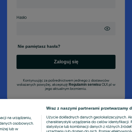
Hasło
Nie pamiętasz hasła?
Zaloguj się
Kontynuując za pośrednictwem jednego z dostawców
wskazanych powyżej, akceptuję
OLX.pl w
Regulamin serwisu
jego aktualnym brzmieniu.
Wraz z naszymi partnerami przetwarzamy d
Użycie dokładnych danych geolokalizacyjnych. A
cji na urządzeniu,
charakterystyki urządzenia do celów identyfikacji
ia danych osobowych.
statystyce lub kombinacji danych z różnych źróde
niżej lub w
urządzeniu lub dostęp do nich. Pomiar efektywnośc