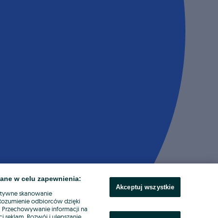
ane w celu zapewnienia:
Akceptuj wszystkie
ktywne skanowanie
. Rozumienie odbiorców dzięki
ł. Przechowywanie informacji na
i reklam. Rozwój i ulepszanie