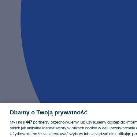
Dbamy o Twoją prywatność
My i nasi
partnerzy przechowujemy lub uzyskujemy dostęp do informa
447
takich jak unikalne identyfikatory w plikach cookie w celu przetwarzan
Użytkownik może zaakceptować wybory lub zarządzać nimi, klikając po