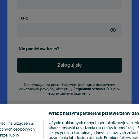
Hasło
Nie pamiętasz hasła?
Zaloguj się
Kontynuując za pośrednictwem jednego z dostawców
wskazanych powyżej, akceptuję
Regulamin serwisu
OLX.pl w
jego aktualnym brzmieniu.
Wraz z naszymi partnerami przetwarzamy dan
Użycie dokładnych danych geolokalizacyjnych. A
cji na urządzeniu,
charakterystyki urządzenia do celów identyfikacji
ia danych osobowych.
statystyce lub kombinacji danych z różnych źróde
niżej lub w
urządzeniu lub dostęp do nich. Pomiar efektywnośc