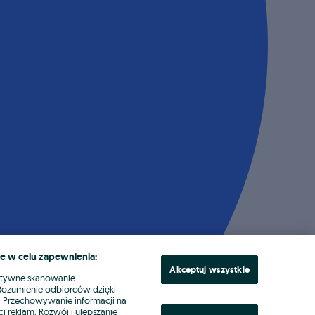
e w celu zapewnienia:
Akceptuj wszystkie
ktywne skanowanie
. Rozumienie odbiorców dzięki
ł. Przechowywanie informacji na
i reklam. Rozwój i ulepszanie