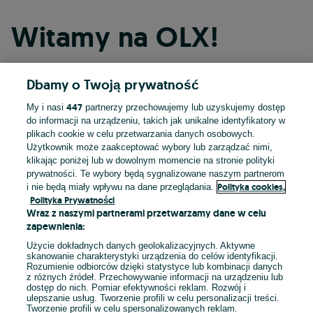
Witamy na OLX!
Dbamy o Twoją prywatność
Kontynuuj przez Facebooka
447
My i nasi
partnerzy przechowujemy lub uzyskujemy dostęp
do informacji na urządzeniu, takich jak unikalne identyfikatory w
Kontynuuj przez konto Apple
plikach cookie w celu przetwarzania danych osobowych.
Użytkownik może zaakceptować wybory lub zarządzać nimi,
klikając poniżej lub w dowolnym momencie na stronie polityki
prywatności. Te wybory będą sygnalizowane naszym partnerom
Kontynuuj przez konto Google
Polityka cookies,
i nie będą miały wpływu na dane przeglądania.
Polityka Prywatności
Wraz z naszymi partnerami przetwarzamy dane w celu
LUB
zapewnienia:
Zaloguj się
Załóż konto
Użycie dokładnych danych geolokalizacyjnych. Aktywne
skanowanie charakterystyki urządzenia do celów identyfikacji.
Rozumienie odbiorców dzięki statystyce lub kombinacji danych
E-mail
z różnych źródeł. Przechowywanie informacji na urządzeniu lub
dostęp do nich. Pomiar efektywności reklam. Rozwój i
ulepszanie usług. Tworzenie profili w celu personalizacji treści.
Tworzenie profili w celu spersonalizowanych reklam.