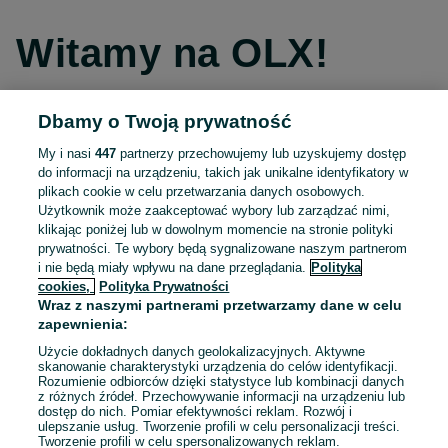
Witamy na OLX!
Dbamy o Twoją prywatność
Kontynuuj przez Facebooka
My i nasi
447
partnerzy przechowujemy lub uzyskujemy dostęp
do informacji na urządzeniu, takich jak unikalne identyfikatory w
Kontynuuj przez konto Apple
plikach cookie w celu przetwarzania danych osobowych.
Użytkownik może zaakceptować wybory lub zarządzać nimi,
klikając poniżej lub w dowolnym momencie na stronie polityki
prywatności. Te wybory będą sygnalizowane naszym partnerom
Kontynuuj przez konto Google
i nie będą miały wpływu na dane przeglądania.
Polityka
cookies,
Polityka Prywatności
Wraz z naszymi partnerami przetwarzamy dane w celu
LUB
zapewnienia:
Zaloguj się
Załóż konto
Użycie dokładnych danych geolokalizacyjnych. Aktywne
skanowanie charakterystyki urządzenia do celów identyfikacji.
Rozumienie odbiorców dzięki statystyce lub kombinacji danych
E-mail
z różnych źródeł. Przechowywanie informacji na urządzeniu lub
dostęp do nich. Pomiar efektywności reklam. Rozwój i
ulepszanie usług. Tworzenie profili w celu personalizacji treści.
Tworzenie profili w celu spersonalizowanych reklam.