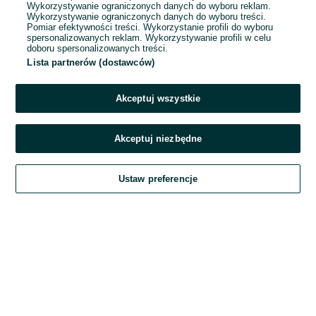
Wykorzystywanie ograniczonych danych do wyboru reklam.
Wykorzystywanie ograniczonych danych do wyboru treści.
Hasło
Pomiar efektywności treści. Wykorzystanie profili do wyboru
spersonalizowanych reklam. Wykorzystywanie profili w celu
doboru spersonalizowanych treści.
Lista partnerów (dostawców)
Nie pamiętasz hasła?
Akceptuj wszystkie
Zaloguj się
Akceptuj niezbędne
Kontynuując za pośrednictwem jednego z dostawców wskazanych powyżej,
Ustaw preferencje
akceptuję
Regulamin serwisu
OLX.pl w jego aktualnym brzmieniu.