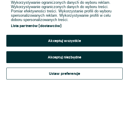
Wykorzystywanie ograniczonych danych do wyboru reklam.
Wykorzystywanie ograniczonych danych do wyboru treści.
Hasło
Pomiar efektywności treści. Wykorzystanie profili do wyboru
spersonalizowanych reklam. Wykorzystywanie profili w celu
doboru spersonalizowanych treści.
Lista partnerów (dostawców)
Nie pamiętasz hasła?
Akceptuj wszystkie
Zaloguj się
Akceptuj niezbędne
Kontynuując za pośrednictwem jednego z dostawców wskazanych powyżej,
Ustaw preferencje
Regulamin serwisu
akceptuję
OLX.pl w jego aktualnym brzmieniu.