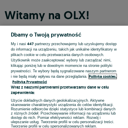
Witamy na OLX!
Dbamy o Twoją prywatność
Kontynuuj przez Facebooka
447
My i nasi
partnerzy przechowujemy lub uzyskujemy dostęp
do informacji na urządzeniu, takich jak unikalne identyfikatory w
Kontynuuj przez konto Apple
plikach cookie w celu przetwarzania danych osobowych.
Użytkownik może zaakceptować wybory lub zarządzać nimi,
klikając poniżej lub w dowolnym momencie na stronie polityki
prywatności. Te wybory będą sygnalizowane naszym partnerom
Kontynuuj przez konto Google
Polityka cookies,
i nie będą miały wpływu na dane przeglądania.
Polityka Prywatności
Wraz z naszymi partnerami przetwarzamy dane w celu
LUB
zapewnienia:
Zaloguj się
Załóż konto
Użycie dokładnych danych geolokalizacyjnych. Aktywne
skanowanie charakterystyki urządzenia do celów identyfikacji.
Rozumienie odbiorców dzięki statystyce lub kombinacji danych
E-mail
z różnych źródeł. Przechowywanie informacji na urządzeniu lub
dostęp do nich. Pomiar efektywności reklam. Rozwój i
ulepszanie usług. Tworzenie profili w celu personalizacji treści.
Tworzenie profili w celu spersonalizowanych reklam.