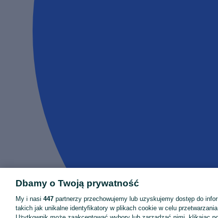
Dbamy o Twoją prywatność
My i nasi
447
partnerzy przechowujemy lub uzyskujemy dostęp do infor
takich jak unikalne identyfikatory w plikach cookie w celu przetwarzan
Użytkownik może zaakceptować wybory lub zarządzać nimi, klikając po