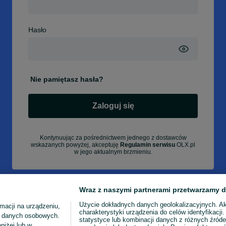
Hasło
Nie pamiętasz hasła?
Zaloguj się
Kontynuując za pośrednictwem jednego z dostawców
wskazanych powyżej, akceptuję
Regulamin serwisu
OLX.pl
w jego aktualnym brzmieniu.
Wraz z naszymi partnerami przetwarzamy d
Użycie dokładnych danych geolokalizacyjnych. A
macji na urządzeniu,
charakterystyki urządzenia do celów identyfikacji
ia danych osobowych.
statystyce lub kombinacji danych z różnych źróde
niżej lub w