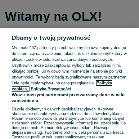
Witamy na OLX!
Dbamy o Twoją prywatność
Kontynuuj przez Facebooka
My i nasi
447
partnerzy przechowujemy lub uzyskujemy dostęp
do informacji na urządzeniu, takich jak unikalne identyfikatory w
Kontynuuj przez konto Apple
plikach cookie w celu przetwarzania danych osobowych.
Użytkownik może zaakceptować wybory lub zarządzać nimi,
klikając poniżej lub w dowolnym momencie na stronie polityki
prywatności. Te wybory będą sygnalizowane naszym partnerom
Kontynuuj przez konto Google
i nie będą miały wpływu na dane przeglądania.
Polityka
cookies,
Polityka Prywatności
Wraz z naszymi partnerami przetwarzamy dane w celu
LUB
zapewnienia:
Zaloguj się
Załóż konto
Użycie dokładnych danych geolokalizacyjnych. Aktywne
skanowanie charakterystyki urządzenia do celów identyfikacji.
Rozumienie odbiorców dzięki statystyce lub kombinacji danych
E-mail
z różnych źródeł. Przechowywanie informacji na urządzeniu lub
dostęp do nich. Pomiar efektywności reklam. Rozwój i
ulepszanie usług. Tworzenie profili w celu personalizacji treści.
Tworzenie profili w celu spersonalizowanych reklam.