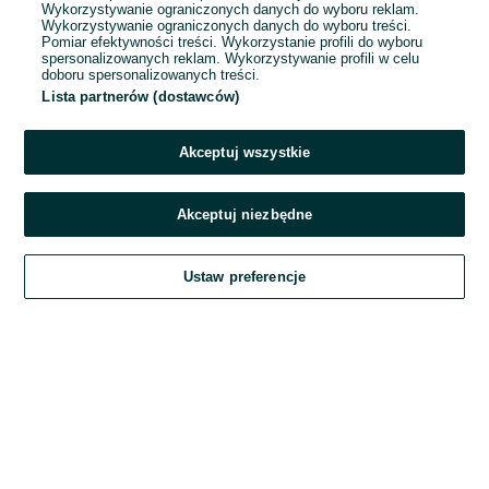
Wykorzystywanie ograniczonych danych do wyboru reklam.
Wykorzystywanie ograniczonych danych do wyboru treści.
Hasło
Pomiar efektywności treści. Wykorzystanie profili do wyboru
spersonalizowanych reklam. Wykorzystywanie profili w celu
doboru spersonalizowanych treści.
Lista partnerów (dostawców)
Nie pamiętasz hasła?
Akceptuj wszystkie
Zaloguj się
Akceptuj niezbędne
Kontynuując za pośrednictwem jednego z dostawców wskazanych powyżej,
Ustaw preferencje
akceptuję
Regulamin serwisu
OLX.pl w jego aktualnym brzmieniu.