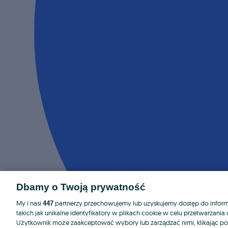
Dbamy o Twoją prywatność
My i nasi
partnerzy przechowujemy lub uzyskujemy dostęp do informa
447
takich jak unikalne identyfikatory w plikach cookie w celu przetwarzan
Użytkownik może zaakceptować wybory lub zarządzać nimi, klikając po