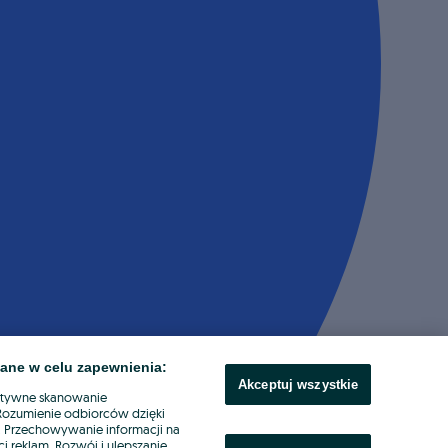
ane w celu zapewnienia:
Akceptuj wszystkie
ktywne skanowanie
. Rozumienie odbiorców dzięki
ł. Przechowywanie informacji na
i reklam. Rozwój i ulepszanie