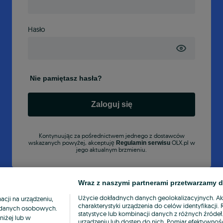
Hasło
Nie pamiętasz hasła?
Zaloguj się
Kontynuując za pośrednictwem jednego z dostawców
wskazanych powyżej, akceptuję
OLX.pl w
Regulamin serwisu
jego aktualnym brzmieniu.
Wraz z naszymi partnerami przetwarzamy d
Użycie dokładnych danych geolokalizacyjnych. A
cji na urządzeniu,
charakterystyki urządzenia do celów identyfikacji
ia danych osobowych.
statystyce lub kombinacji danych z różnych źróde
niżej lub w
urządzeniu lub dostęp do nich. Pomiar efektywnośc