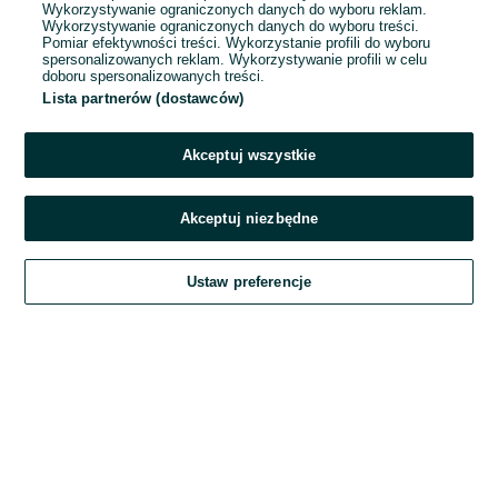
Wykorzystywanie ograniczonych danych do wyboru reklam.
Wykorzystywanie ograniczonych danych do wyboru treści.
Hasło
Pomiar efektywności treści. Wykorzystanie profili do wyboru
spersonalizowanych reklam. Wykorzystywanie profili w celu
doboru spersonalizowanych treści.
Lista partnerów (dostawców)
Nie pamiętasz hasła?
Akceptuj wszystkie
Zaloguj się
Akceptuj niezbędne
Kontynuując za pośrednictwem jednego z dostawców wskazanych powyżej,
Ustaw preferencje
akceptuję
Regulamin serwisu
OLX.pl w jego aktualnym brzmieniu.