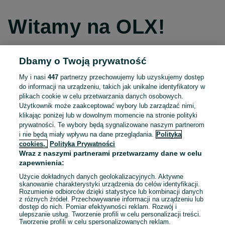
Witamy na OLX!
Dbamy o Twoją prywatność
Kontynuuj przez Facebooka
My i nasi
447
partnerzy przechowujemy lub uzyskujemy dostęp
do informacji na urządzeniu, takich jak unikalne identyfikatory w
Kontynuuj przez konto Apple
plikach cookie w celu przetwarzania danych osobowych.
Użytkownik może zaakceptować wybory lub zarządzać nimi,
klikając poniżej lub w dowolnym momencie na stronie polityki
prywatności. Te wybory będą sygnalizowane naszym partnerom
Kontynuuj przez konto Google
i nie będą miały wpływu na dane przeglądania.
Polityka
cookies,
Polityka Prywatności
Wraz z naszymi partnerami przetwarzamy dane w celu
LUB
zapewnienia:
Zaloguj się
Załóż konto
Użycie dokładnych danych geolokalizacyjnych. Aktywne
skanowanie charakterystyki urządzenia do celów identyfikacji.
Rozumienie odbiorców dzięki statystyce lub kombinacji danych
E-mail
z różnych źródeł. Przechowywanie informacji na urządzeniu lub
dostęp do nich. Pomiar efektywności reklam. Rozwój i
ulepszanie usług. Tworzenie profili w celu personalizacji treści.
Tworzenie profili w celu spersonalizowanych reklam.