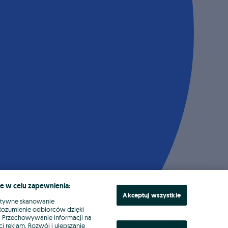
e w celu zapewnienia:
Akceptuj wszystkie
ktywne skanowanie
. Rozumienie odbiorców dzięki
ł. Przechowywanie informacji na
i reklam. Rozwój i ulepszanie