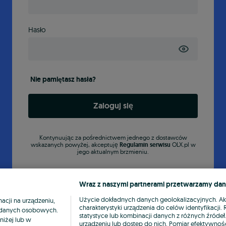
Hasło
Nie pamiętasz hasła?
Zaloguj się
Kontynuując za pośrednictwem jednego z dostawców
wskazanych powyżej, akceptuję
Regulamin serwisu
OLX.pl w
jego aktualnym brzmieniu.
Wraz z naszymi partnerami przetwarzamy dan
Użycie dokładnych danych geolokalizacyjnych. A
cji na urządzeniu,
charakterystyki urządzenia do celów identyfikacji
ia danych osobowych.
statystyce lub kombinacji danych z różnych źróde
niżej lub w
urządzeniu lub dostęp do nich. Pomiar efektywnośc