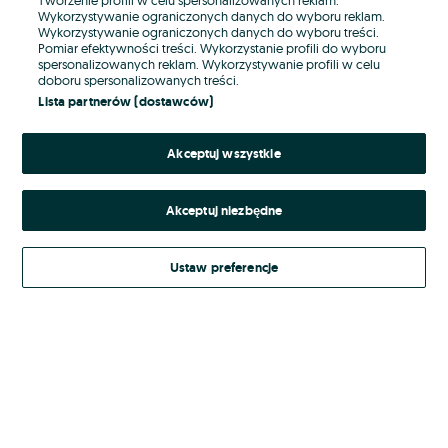
Wykorzystywanie ograniczonych danych do wyboru reklam.
Wykorzystywanie ograniczonych danych do wyboru treści.
Hasło
Pomiar efektywności treści. Wykorzystanie profili do wyboru
spersonalizowanych reklam. Wykorzystywanie profili w celu
doboru spersonalizowanych treści.
Lista partnerów (dostawców)
Nie pamiętasz hasła?
Akceptuj wszystkie
Zaloguj się
Akceptuj niezbędne
Kontynuując za pośrednictwem jednego z dostawców wskazanych powyżej,
akceptuję
Regulamin serwisu
OLX.pl w jego aktualnym brzmieniu.
Ustaw preferencje