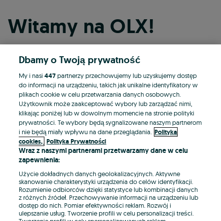
Witamy na OLX!
Dbamy o Twoją prywatność
Kontynuuj przez Facebooka
My i nasi
447
partnerzy przechowujemy lub uzyskujemy dostęp
do informacji na urządzeniu, takich jak unikalne identyfikatory w
Kontynuuj przez konto Apple
plikach cookie w celu przetwarzania danych osobowych.
Użytkownik może zaakceptować wybory lub zarządzać nimi,
klikając poniżej lub w dowolnym momencie na stronie polityki
prywatności. Te wybory będą sygnalizowane naszym partnerom
Kontynuuj przez konto Google
i nie będą miały wpływu na dane przeglądania.
Polityka
cookies,
Polityka Prywatności
Wraz z naszymi partnerami przetwarzamy dane w celu
LUB
zapewnienia:
Zaloguj się
Załóż konto
Użycie dokładnych danych geolokalizacyjnych. Aktywne
skanowanie charakterystyki urządzenia do celów identyfikacji.
Rozumienie odbiorców dzięki statystyce lub kombinacji danych
E-mail
z różnych źródeł. Przechowywanie informacji na urządzeniu lub
dostęp do nich. Pomiar efektywności reklam. Rozwój i
ulepszanie usług. Tworzenie profili w celu personalizacji treści.
Tworzenie profili w celu spersonalizowanych reklam.