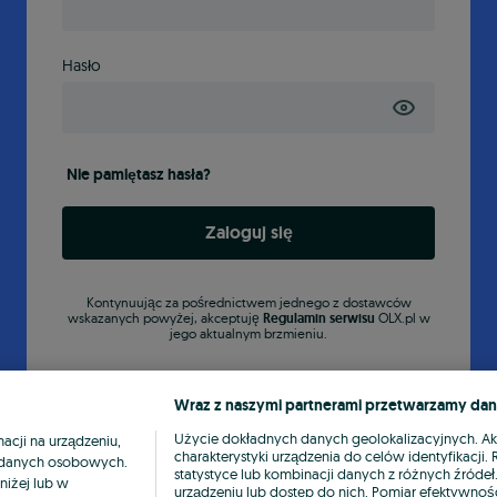
Hasło
Nie pamiętasz hasła?
Zaloguj się
Kontynuując za pośrednictwem jednego z dostawców
wskazanych powyżej, akceptuję
Regulamin serwisu
OLX.pl w
jego aktualnym brzmieniu.
Wraz z naszymi partnerami przetwarzamy dan
Użycie dokładnych danych geolokalizacyjnych. A
cji na urządzeniu,
charakterystyki urządzenia do celów identyfikacji
ia danych osobowych.
statystyce lub kombinacji danych z różnych źróde
niżej lub w
urządzeniu lub dostęp do nich. Pomiar efektywnośc