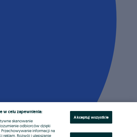
e w celu zapewnienia:
Akceptuj wszystkie
ktywne skanowanie
. Rozumienie odbiorców dzięki
ł. Przechowywanie informacji na
i reklam. Rozwój i ulepszanie