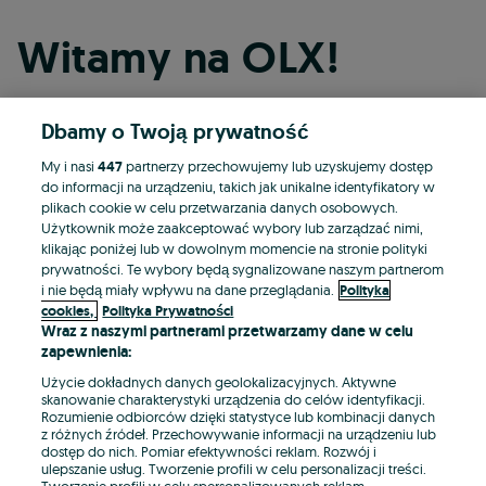
Witamy na OLX!
Dbamy o Twoją prywatność
Kontynuuj przez Facebooka
My i nasi
447
partnerzy przechowujemy lub uzyskujemy dostęp
do informacji na urządzeniu, takich jak unikalne identyfikatory w
Kontynuuj przez konto Apple
plikach cookie w celu przetwarzania danych osobowych.
Użytkownik może zaakceptować wybory lub zarządzać nimi,
klikając poniżej lub w dowolnym momencie na stronie polityki
prywatności. Te wybory będą sygnalizowane naszym partnerom
Kontynuuj przez konto Google
i nie będą miały wpływu na dane przeglądania.
Polityka
cookies,
Polityka Prywatności
Wraz z naszymi partnerami przetwarzamy dane w celu
LUB
zapewnienia:
Zaloguj się
Załóż konto
Użycie dokładnych danych geolokalizacyjnych. Aktywne
skanowanie charakterystyki urządzenia do celów identyfikacji.
Rozumienie odbiorców dzięki statystyce lub kombinacji danych
E-mail
z różnych źródeł. Przechowywanie informacji na urządzeniu lub
dostęp do nich. Pomiar efektywności reklam. Rozwój i
ulepszanie usług. Tworzenie profili w celu personalizacji treści.
Tworzenie profili w celu spersonalizowanych reklam.