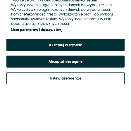
Wykorzystywanie ograniczonych danych do wyboru reklam.
Wykorzystywanie ograniczonych danych do wyboru treści.
Hasło
Pomiar efektywności treści. Wykorzystanie profili do wyboru
spersonalizowanych reklam. Wykorzystywanie profili w celu
doboru spersonalizowanych treści.
Lista partnerów (dostawców)
Nie pamiętasz hasła?
Akceptuj wszystkie
Zaloguj się
Akceptuj niezbędne
Kontynuując za pośrednictwem jednego z dostawców wskazanych powyżej,
akceptuję
Regulamin serwisu
OLX.pl w jego aktualnym brzmieniu.
Ustaw preferencje