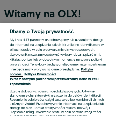
Witamy na OLX!
Dbamy o Twoją prywatność
Kontynuuj przez Facebooka
My i nasi
447
partnerzy przechowujemy lub uzyskujemy dostęp
do informacji na urządzeniu, takich jak unikalne identyfikatory w
Kontynuuj przez konto Apple
plikach cookie w celu przetwarzania danych osobowych.
Użytkownik może zaakceptować wybory lub zarządzać nimi,
klikając poniżej lub w dowolnym momencie na stronie polityki
prywatności. Te wybory będą sygnalizowane naszym partnerom
Kontynuuj przez konto Google
i nie będą miały wpływu na dane przeglądania.
Polityka
cookies,
Polityka Prywatności
Wraz z naszymi partnerami przetwarzamy dane w celu
LUB
zapewnienia:
Zaloguj się
Załóż konto
Użycie dokładnych danych geolokalizacyjnych. Aktywne
skanowanie charakterystyki urządzenia do celów identyfikacji.
Rozumienie odbiorców dzięki statystyce lub kombinacji danych
E-mail
z różnych źródeł. Przechowywanie informacji na urządzeniu lub
dostęp do nich. Pomiar efektywności reklam. Rozwój i
ulepszanie usług. Tworzenie profili w celu personalizacji treści.
Tworzenie profili w celu spersonalizowanych reklam.