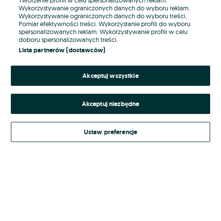
Wykorzystywanie ograniczonych danych do wyboru reklam.
Wykorzystywanie ograniczonych danych do wyboru treści.
Hasło
Pomiar efektywności treści. Wykorzystanie profili do wyboru
spersonalizowanych reklam. Wykorzystywanie profili w celu
doboru spersonalizowanych treści.
Lista partnerów (dostawców)
Nie pamiętasz hasła?
Akceptuj wszystkie
Zaloguj się
Akceptuj niezbędne
Kontynuując za pośrednictwem jednego z dostawców wskazanych powyżej,
akceptuję
Regulamin serwisu
OLX.pl w jego aktualnym brzmieniu.
Ustaw preferencje