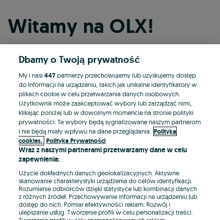
Witamy na OLX!
Dbamy o Twoją prywatność
Kontynuuj przez Facebooka
My i nasi
447
partnerzy przechowujemy lub uzyskujemy dostęp
do informacji na urządzeniu, takich jak unikalne identyfikatory w
Kontynuuj przez konto Apple
plikach cookie w celu przetwarzania danych osobowych.
Użytkownik może zaakceptować wybory lub zarządzać nimi,
klikając poniżej lub w dowolnym momencie na stronie polityki
prywatności. Te wybory będą sygnalizowane naszym partnerom
Kontynuuj przez konto Google
i nie będą miały wpływu na dane przeglądania.
Polityka
cookies,
Polityka Prywatności
Wraz z naszymi partnerami przetwarzamy dane w celu
LUB
zapewnienia:
Zaloguj się
Załóż konto
Użycie dokładnych danych geolokalizacyjnych. Aktywne
skanowanie charakterystyki urządzenia do celów identyfikacji.
Rozumienie odbiorców dzięki statystyce lub kombinacji danych
E-mail
z różnych źródeł. Przechowywanie informacji na urządzeniu lub
dostęp do nich. Pomiar efektywności reklam. Rozwój i
ulepszanie usług. Tworzenie profili w celu personalizacji treści.
Tworzenie profili w celu spersonalizowanych reklam.