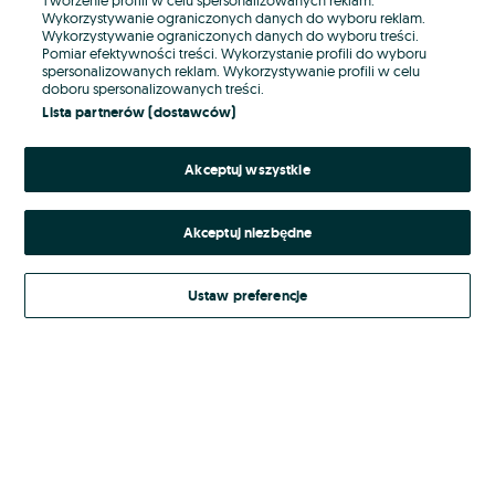
Wykorzystywanie ograniczonych danych do wyboru reklam.
Wykorzystywanie ograniczonych danych do wyboru treści.
Hasło
Pomiar efektywności treści. Wykorzystanie profili do wyboru
spersonalizowanych reklam. Wykorzystywanie profili w celu
doboru spersonalizowanych treści.
Lista partnerów (dostawców)
Nie pamiętasz hasła?
Akceptuj wszystkie
Zaloguj się
Akceptuj niezbędne
Kontynuując za pośrednictwem jednego z dostawców wskazanych powyżej,
akceptuję
Regulamin serwisu
OLX.pl w jego aktualnym brzmieniu.
Ustaw preferencje