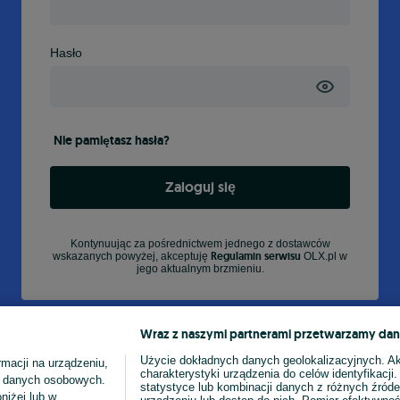
Hasło
Nie pamiętasz hasła?
Zaloguj się
Kontynuując za pośrednictwem jednego z dostawców
Regulamin serwisu
wskazanych powyżej, akceptuję
OLX.pl w
jego aktualnym brzmieniu.
Wraz z naszymi partnerami przetwarzamy dan
Użycie dokładnych danych geolokalizacyjnych. A
macji na urządzeniu,
charakterystyki urządzenia do celów identyfikacji
ia danych osobowych.
statystyce lub kombinacji danych z różnych źróde
niżej lub w