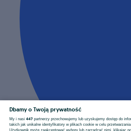
Dbamy o Twoją prywatność
447
My i nasi
partnerzy przechowujemy lub uzyskujemy dostęp do infor
takich jak unikalne identyfikatory w plikach cookie w celu przetwarzan
Użytkownik może zaakceptować wybory lub zarządzać nimi, klikając po