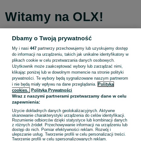
Witamy na OLX!
Dbamy o Twoją prywatność
Kontynuuj przez Facebooka
My i nasi
447
partnerzy przechowujemy lub uzyskujemy dostęp
do informacji na urządzeniu, takich jak unikalne identyfikatory w
Kontynuuj przez konto Apple
plikach cookie w celu przetwarzania danych osobowych.
Użytkownik może zaakceptować wybory lub zarządzać nimi,
klikając poniżej lub w dowolnym momencie na stronie polityki
prywatności. Te wybory będą sygnalizowane naszym partnerom
Kontynuuj przez konto Google
i nie będą miały wpływu na dane przeglądania.
Polityka
cookies,
Polityka Prywatności
Wraz z naszymi partnerami przetwarzamy dane w celu
LUB
zapewnienia:
Zaloguj się
Załóż konto
Użycie dokładnych danych geolokalizacyjnych. Aktywne
skanowanie charakterystyki urządzenia do celów identyfikacji.
Rozumienie odbiorców dzięki statystyce lub kombinacji danych
E-mail
z różnych źródeł. Przechowywanie informacji na urządzeniu lub
dostęp do nich. Pomiar efektywności reklam. Rozwój i
ulepszanie usług. Tworzenie profili w celu personalizacji treści.
Tworzenie profili w celu spersonalizowanych reklam.