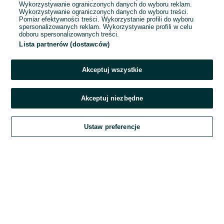
Wykorzystywanie ograniczonych danych do wyboru reklam.
Wykorzystywanie ograniczonych danych do wyboru treści.
Hasło
Pomiar efektywności treści. Wykorzystanie profili do wyboru
spersonalizowanych reklam. Wykorzystywanie profili w celu
doboru spersonalizowanych treści.
Lista partnerów (dostawców)
Nie pamiętasz hasła?
Akceptuj wszystkie
Zaloguj się
Akceptuj niezbędne
Kontynuując za pośrednictwem jednego z dostawców wskazanych powyżej,
Ustaw preferencje
akceptuję
Regulamin serwisu
OLX.pl w jego aktualnym brzmieniu.