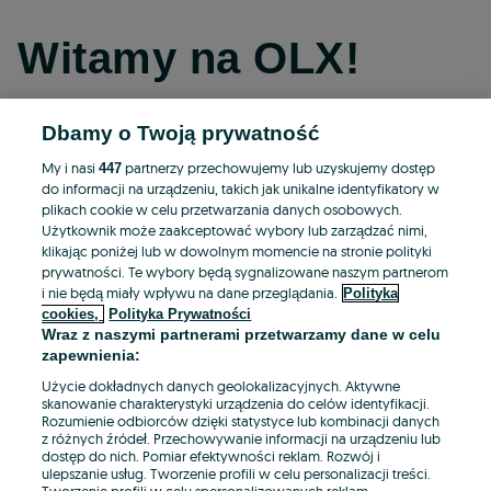
Witamy na OLX!
Dbamy o Twoją prywatność
Kontynuuj przez Facebooka
My i nasi
partnerzy przechowujemy lub uzyskujemy dostęp
447
do informacji na urządzeniu, takich jak unikalne identyfikatory w
Kontynuuj przez konto Apple
plikach cookie w celu przetwarzania danych osobowych.
Użytkownik może zaakceptować wybory lub zarządzać nimi,
klikając poniżej lub w dowolnym momencie na stronie polityki
prywatności. Te wybory będą sygnalizowane naszym partnerom
Kontynuuj przez konto Google
i nie będą miały wpływu na dane przeglądania.
Polityka
cookies,
Polityka Prywatności
Wraz z naszymi partnerami przetwarzamy dane w celu
LUB
zapewnienia:
Zaloguj się
Załóż konto
Użycie dokładnych danych geolokalizacyjnych. Aktywne
skanowanie charakterystyki urządzenia do celów identyfikacji.
Rozumienie odbiorców dzięki statystyce lub kombinacji danych
E-mail
z różnych źródeł. Przechowywanie informacji na urządzeniu lub
dostęp do nich. Pomiar efektywności reklam. Rozwój i
ulepszanie usług. Tworzenie profili w celu personalizacji treści.
Tworzenie profili w celu spersonalizowanych reklam.