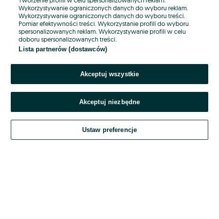
Wykorzystywanie ograniczonych danych do wyboru reklam.
Wykorzystywanie ograniczonych danych do wyboru treści.
Hasło
Pomiar efektywności treści. Wykorzystanie profili do wyboru
spersonalizowanych reklam. Wykorzystywanie profili w celu
doboru spersonalizowanych treści.
Lista partnerów (dostawców)
Nie pamiętasz hasła?
Akceptuj wszystkie
Zaloguj się
Akceptuj niezbędne
Kontynuując za pośrednictwem jednego z dostawców wskazanych powyżej,
akceptuję
OLX.pl w jego aktualnym brzmieniu.
Ustaw preferencje
Regulamin serwisu