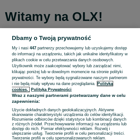
Witamy na OLX!
Dbamy o Twoją prywatność
Kontynuuj przez Facebooka
My i nasi
447
partnerzy przechowujemy lub uzyskujemy dostęp
do informacji na urządzeniu, takich jak unikalne identyfikatory w
Kontynuuj przez konto Apple
plikach cookie w celu przetwarzania danych osobowych.
Użytkownik może zaakceptować wybory lub zarządzać nimi,
klikając poniżej lub w dowolnym momencie na stronie polityki
prywatności. Te wybory będą sygnalizowane naszym partnerom
Kontynuuj przez konto Google
i nie będą miały wpływu na dane przeglądania.
Polityka
cookies,
Polityka Prywatności
Wraz z naszymi partnerami przetwarzamy dane w celu
LUB
zapewnienia:
Zaloguj się
Załóż konto
Użycie dokładnych danych geolokalizacyjnych. Aktywne
skanowanie charakterystyki urządzenia do celów identyfikacji.
Rozumienie odbiorców dzięki statystyce lub kombinacji danych
E-mail
z różnych źródeł. Przechowywanie informacji na urządzeniu lub
dostęp do nich. Pomiar efektywności reklam. Rozwój i
ulepszanie usług. Tworzenie profili w celu personalizacji treści.
Tworzenie profili w celu spersonalizowanych reklam.