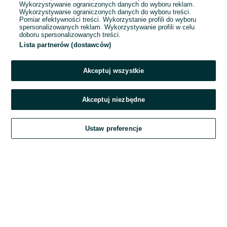
Wykorzystywanie ograniczonych danych do wyboru reklam.
Wykorzystywanie ograniczonych danych do wyboru treści.
Hasło
Pomiar efektywności treści. Wykorzystanie profili do wyboru
spersonalizowanych reklam. Wykorzystywanie profili w celu
doboru spersonalizowanych treści.
Lista partnerów (dostawców)
Nie pamiętasz hasła?
Akceptuj wszystkie
Zaloguj się
Akceptuj niezbędne
Kontynuując za pośrednictwem jednego z dostawców wskazanych powyżej,
Ustaw preferencje
akceptuję
Regulamin serwisu
OLX.pl w jego aktualnym brzmieniu.