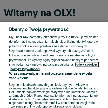
Witamy na OLX!
Dbamy o Twoją prywatność
Kontynuuj przez Facebooka
447
My i nasi
partnerzy przechowujemy lub uzyskujemy dostęp
do informacji na urządzeniu, takich jak unikalne identyfikatory w
Kontynuuj przez konto Apple
plikach cookie w celu przetwarzania danych osobowych.
Użytkownik może zaakceptować wybory lub zarządzać nimi,
klikając poniżej lub w dowolnym momencie na stronie polityki
prywatności. Te wybory będą sygnalizowane naszym partnerom
Kontynuuj przez konto Google
Polityka cookies,
i nie będą miały wpływu na dane przeglądania.
Polityka Prywatności
Wraz z naszymi partnerami przetwarzamy dane w celu
LUB
zapewnienia:
Zaloguj się
Załóż konto
Użycie dokładnych danych geolokalizacyjnych. Aktywne
skanowanie charakterystyki urządzenia do celów identyfikacji.
Rozumienie odbiorców dzięki statystyce lub kombinacji danych
E-mail
z różnych źródeł. Przechowywanie informacji na urządzeniu lub
dostęp do nich. Pomiar efektywności reklam. Rozwój i
ulepszanie usług. Tworzenie profili w celu personalizacji treści.
Tworzenie profili w celu spersonalizowanych reklam.