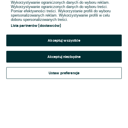
Wykorzystywanie ograniczonych danych do wyboru reklam.
Wykorzystywanie ograniczonych danych do wyboru treści.
Hasło
Pomiar efektywności treści. Wykorzystanie profili do wyboru
spersonalizowanych reklam. Wykorzystywanie profili w celu
doboru spersonalizowanych treści.
Lista partnerów (dostawców)
Nie pamiętasz hasła?
Akceptuj wszystkie
Zaloguj się
Akceptuj niezbędne
Kontynuując za pośrednictwem jednego z dostawców wskazanych powyżej,
Ustaw preferencje
Regulamin serwisu
akceptuję
OLX.pl w jego aktualnym brzmieniu.