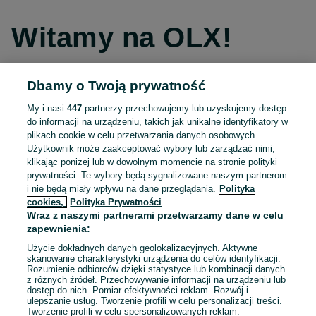
Witamy na OLX!
Dbamy o Twoją prywatność
Kontynuuj przez Facebooka
My i nasi
447
partnerzy przechowujemy lub uzyskujemy dostęp
do informacji na urządzeniu, takich jak unikalne identyfikatory w
Kontynuuj przez konto Apple
plikach cookie w celu przetwarzania danych osobowych.
Użytkownik może zaakceptować wybory lub zarządzać nimi,
klikając poniżej lub w dowolnym momencie na stronie polityki
prywatności. Te wybory będą sygnalizowane naszym partnerom
Kontynuuj przez konto Google
i nie będą miały wpływu na dane przeglądania.
Polityka
cookies,
Polityka Prywatności
Wraz z naszymi partnerami przetwarzamy dane w celu
LUB
zapewnienia:
Zaloguj się
Załóż konto
Użycie dokładnych danych geolokalizacyjnych. Aktywne
skanowanie charakterystyki urządzenia do celów identyfikacji.
Rozumienie odbiorców dzięki statystyce lub kombinacji danych
E-mail
z różnych źródeł. Przechowywanie informacji na urządzeniu lub
dostęp do nich. Pomiar efektywności reklam. Rozwój i
ulepszanie usług. Tworzenie profili w celu personalizacji treści.
Tworzenie profili w celu spersonalizowanych reklam.