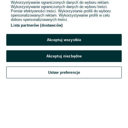
Wykorzystywanie ograniczonych danych do wyboru reklam.
Wykorzystywanie ograniczonych danych do wyboru treści.
Hasło
Pomiar efektywności treści. Wykorzystanie profili do wyboru
spersonalizowanych reklam. Wykorzystywanie profili w celu
doboru spersonalizowanych treści.
Lista partnerów (dostawców)
Nie pamiętasz hasła?
Akceptuj wszystkie
Zaloguj się
Akceptuj niezbędne
Kontynuując za pośrednictwem jednego z dostawców wskazanych powyżej,
Ustaw preferencje
akceptuję
Regulamin serwisu
OLX.pl w jego aktualnym brzmieniu.