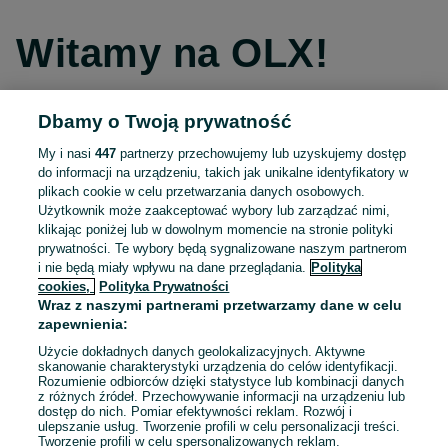
Witamy na OLX!
Dbamy o Twoją prywatność
Kontynuuj przez Facebooka
My i nasi
447
partnerzy przechowujemy lub uzyskujemy dostęp
do informacji na urządzeniu, takich jak unikalne identyfikatory w
Kontynuuj przez konto Apple
plikach cookie w celu przetwarzania danych osobowych.
Użytkownik może zaakceptować wybory lub zarządzać nimi,
klikając poniżej lub w dowolnym momencie na stronie polityki
prywatności. Te wybory będą sygnalizowane naszym partnerom
Kontynuuj przez konto Google
i nie będą miały wpływu na dane przeglądania.
Polityka
cookies,
Polityka Prywatności
Wraz z naszymi partnerami przetwarzamy dane w celu
LUB
zapewnienia:
Zaloguj się
Załóż konto
Użycie dokładnych danych geolokalizacyjnych. Aktywne
skanowanie charakterystyki urządzenia do celów identyfikacji.
Rozumienie odbiorców dzięki statystyce lub kombinacji danych
E-mail
z różnych źródeł. Przechowywanie informacji na urządzeniu lub
dostęp do nich. Pomiar efektywności reklam. Rozwój i
ulepszanie usług. Tworzenie profili w celu personalizacji treści.
Tworzenie profili w celu spersonalizowanych reklam.