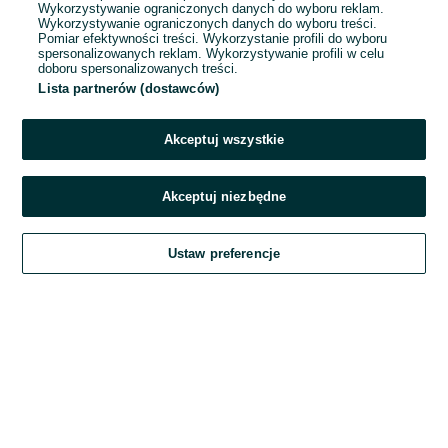
Wykorzystywanie ograniczonych danych do wyboru reklam.
Wykorzystywanie ograniczonych danych do wyboru treści.
Hasło
Pomiar efektywności treści. Wykorzystanie profili do wyboru
spersonalizowanych reklam. Wykorzystywanie profili w celu
doboru spersonalizowanych treści.
Lista partnerów (dostawców)
Nie pamiętasz hasła?
Akceptuj wszystkie
Zaloguj się
Akceptuj niezbędne
Kontynuując za pośrednictwem jednego z dostawców wskazanych powyżej,
Ustaw preferencje
akceptuję
Regulamin serwisu
OLX.pl w jego aktualnym brzmieniu.