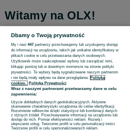
Witamy na OLX!
Dbamy o Twoją prywatność
Kontynuuj przez Facebooka
My i nasi
447
partnerzy przechowujemy lub uzyskujemy dostęp
do informacji na urządzeniu, takich jak unikalne identyfikatory w
Kontynuuj przez konto Apple
plikach cookie w celu przetwarzania danych osobowych.
Użytkownik może zaakceptować wybory lub zarządzać nimi,
klikając poniżej lub w dowolnym momencie na stronie polityki
prywatności. Te wybory będą sygnalizowane naszym partnerom
Kontynuuj przez konto Google
i nie będą miały wpływu na dane przeglądania.
Polityka
cookies,
Polityka Prywatności
Wraz z naszymi partnerami przetwarzamy dane w celu
LUB
zapewnienia:
Zaloguj się
Załóż konto
Użycie dokładnych danych geolokalizacyjnych. Aktywne
skanowanie charakterystyki urządzenia do celów identyfikacji.
Rozumienie odbiorców dzięki statystyce lub kombinacji danych
E-mail
z różnych źródeł. Przechowywanie informacji na urządzeniu lub
dostęp do nich. Pomiar efektywności reklam. Rozwój i
ulepszanie usług. Tworzenie profili w celu personalizacji treści.
Tworzenie profili w celu spersonalizowanych reklam.