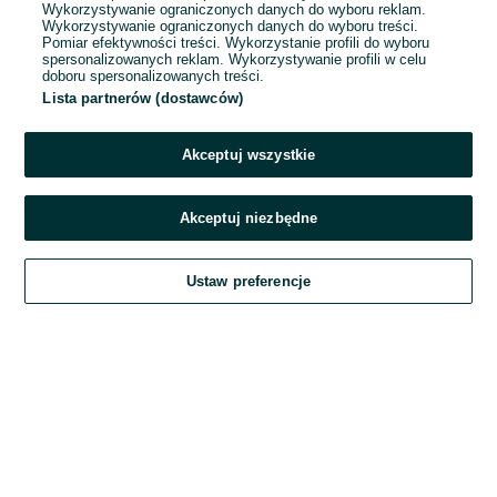
Wykorzystywanie ograniczonych danych do wyboru reklam.
Wykorzystywanie ograniczonych danych do wyboru treści.
Hasło
Pomiar efektywności treści. Wykorzystanie profili do wyboru
spersonalizowanych reklam. Wykorzystywanie profili w celu
doboru spersonalizowanych treści.
Lista partnerów (dostawców)
Nie pamiętasz hasła?
Akceptuj wszystkie
Zaloguj się
Akceptuj niezbędne
Kontynuując za pośrednictwem jednego z dostawców wskazanych powyżej,
Ustaw preferencje
akceptuję
Regulamin serwisu
OLX.pl w jego aktualnym brzmieniu.