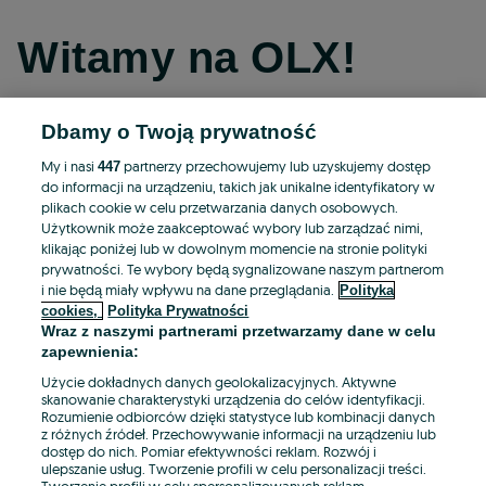
Witamy na OLX!
Dbamy o Twoją prywatność
Kontynuuj przez Facebooka
My i nasi
partnerzy przechowujemy lub uzyskujemy dostęp
447
do informacji na urządzeniu, takich jak unikalne identyfikatory w
Kontynuuj przez konto Apple
plikach cookie w celu przetwarzania danych osobowych.
Użytkownik może zaakceptować wybory lub zarządzać nimi,
klikając poniżej lub w dowolnym momencie na stronie polityki
prywatności. Te wybory będą sygnalizowane naszym partnerom
Kontynuuj przez konto Google
i nie będą miały wpływu na dane przeglądania.
Polityka
cookies,
Polityka Prywatności
Wraz z naszymi partnerami przetwarzamy dane w celu
LUB
zapewnienia:
Zaloguj się
Załóż konto
Użycie dokładnych danych geolokalizacyjnych. Aktywne
skanowanie charakterystyki urządzenia do celów identyfikacji.
Rozumienie odbiorców dzięki statystyce lub kombinacji danych
E-mail
z różnych źródeł. Przechowywanie informacji na urządzeniu lub
dostęp do nich. Pomiar efektywności reklam. Rozwój i
ulepszanie usług. Tworzenie profili w celu personalizacji treści.
Tworzenie profili w celu spersonalizowanych reklam.