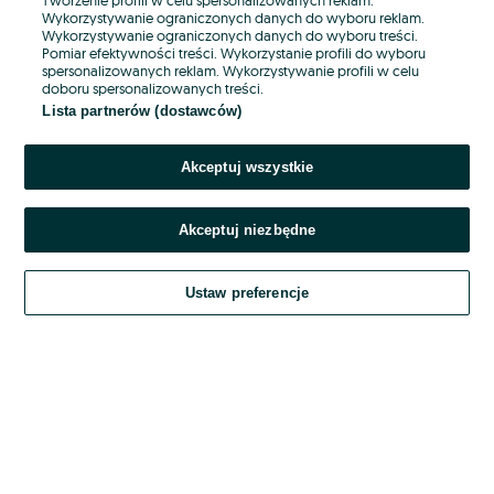
Wykorzystywanie ograniczonych danych do wyboru reklam.
Wykorzystywanie ograniczonych danych do wyboru treści.
Hasło
Pomiar efektywności treści. Wykorzystanie profili do wyboru
spersonalizowanych reklam. Wykorzystywanie profili w celu
doboru spersonalizowanych treści.
Lista partnerów (dostawców)
Nie pamiętasz hasła?
Akceptuj wszystkie
Zaloguj się
Akceptuj niezbędne
Kontynuując za pośrednictwem jednego z dostawców wskazanych powyżej,
akceptuję
OLX.pl w jego aktualnym brzmieniu.
Ustaw preferencje
Regulamin serwisu