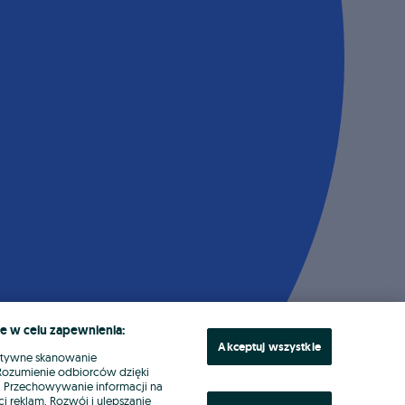
e w celu zapewnienia:
Akceptuj wszystkie
ktywne skanowanie
. Rozumienie odbiorców dzięki
ł. Przechowywanie informacji na
i reklam. Rozwój i ulepszanie