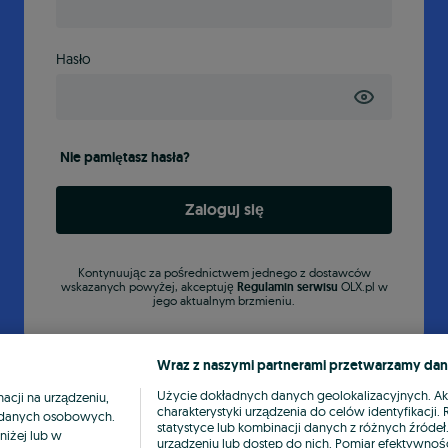
Hasło
Nie pamiętasz hasła?
Zaloguj się
Kontynuując za pośrednictwem jednego z dostawców
wskazanych powyżej, akceptuję
Regulamin serwisu
OLX.pl w
jego aktualnym brzmieniu.
Wraz z naszymi partnerami przetwarzamy dan
Użycie dokładnych danych geolokalizacyjnych. A
cji na urządzeniu,
charakterystyki urządzenia do celów identyfikacji
ia danych osobowych.
statystyce lub kombinacji danych z różnych źróde
niżej lub w
urządzeniu lub dostęp do nich. Pomiar efektywnośc