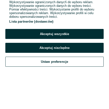
Wykorzystywanie ograniczonych danych do wyboru reklam.
Wykorzystywanie ograniczonych danych do wyboru treści.
Hasło
Pomiar efektywności treści. Wykorzystanie profili do wyboru
spersonalizowanych reklam. Wykorzystywanie profili w celu
doboru spersonalizowanych treści.
Lista partnerów (dostawców)
Nie pamiętasz hasła?
Akceptuj wszystkie
Zaloguj się
Akceptuj niezbędne
Kontynuując za pośrednictwem jednego z dostawców wskazanych powyżej,
Ustaw preferencje
akceptuję
Regulamin serwisu
OLX.pl w jego aktualnym brzmieniu.