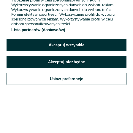
Wykorzystywanie ograniczonych danych do wyboru reklam.
Wykorzystywanie ograniczonych danych do wyboru treści.
Hasło
Pomiar efektywności treści. Wykorzystanie profili do wyboru
spersonalizowanych reklam. Wykorzystywanie profili w celu
doboru spersonalizowanych treści.
Lista partnerów (dostawców)
Nie pamiętasz hasła?
Akceptuj wszystkie
Zaloguj się
Akceptuj niezbędne
Kontynuując za pośrednictwem jednego z dostawców wskazanych powyżej,
akceptuję
OLX.pl w jego aktualnym brzmieniu.
Ustaw preferencje
Regulamin serwisu