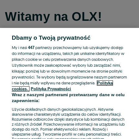
Witamy na OLX!
Dbamy o Twoją prywatność
Kontynuuj przez Facebooka
My i nasi
partnerzy przechowujemy lub uzyskujemy dostęp
447
do informacji na urządzeniu, takich jak unikalne identyfikatory w
Kontynuuj przez konto Apple
plikach cookie w celu przetwarzania danych osobowych.
Użytkownik może zaakceptować wybory lub zarządzać nimi,
klikając poniżej lub w dowolnym momencie na stronie polityki
prywatności. Te wybory będą sygnalizowane naszym partnerom
Kontynuuj przez konto Google
i nie będą miały wpływu na dane przeglądania.
Polityka
cookies,
Polityka Prywatności
Wraz z naszymi partnerami przetwarzamy dane w celu
LUB
zapewnienia:
Zaloguj się
Załóż konto
Użycie dokładnych danych geolokalizacyjnych. Aktywne
skanowanie charakterystyki urządzenia do celów identyfikacji.
Rozumienie odbiorców dzięki statystyce lub kombinacji danych
E-mail
z różnych źródeł. Przechowywanie informacji na urządzeniu lub
dostęp do nich. Pomiar efektywności reklam. Rozwój i
ulepszanie usług. Tworzenie profili w celu personalizacji treści.
Tworzenie profili w celu spersonalizowanych reklam.