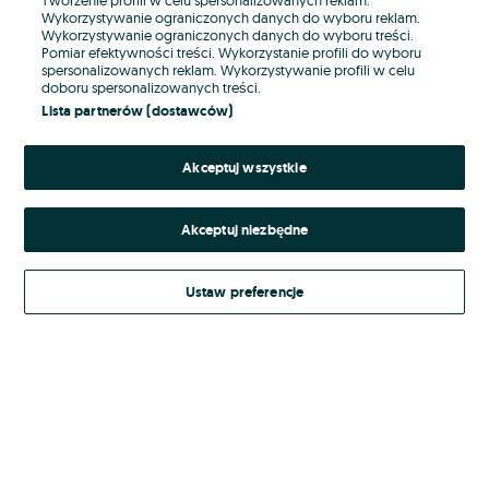
Wykorzystywanie ograniczonych danych do wyboru reklam.
Wykorzystywanie ograniczonych danych do wyboru treści.
Hasło
Pomiar efektywności treści. Wykorzystanie profili do wyboru
spersonalizowanych reklam. Wykorzystywanie profili w celu
doboru spersonalizowanych treści.
Lista partnerów (dostawców)
Nie pamiętasz hasła?
Akceptuj wszystkie
Zaloguj się
Akceptuj niezbędne
Kontynuując za pośrednictwem jednego z dostawców wskazanych powyżej,
akceptuję
Regulamin serwisu
OLX.pl w jego aktualnym brzmieniu.
Ustaw preferencje