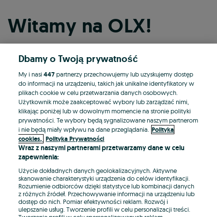
Witamy na OLX!
Dbamy o Twoją prywatność
Kontynuuj przez Facebooka
My i nasi
447
partnerzy przechowujemy lub uzyskujemy dostęp
do informacji na urządzeniu, takich jak unikalne identyfikatory w
Kontynuuj przez konto Apple
plikach cookie w celu przetwarzania danych osobowych.
Użytkownik może zaakceptować wybory lub zarządzać nimi,
klikając poniżej lub w dowolnym momencie na stronie polityki
prywatności. Te wybory będą sygnalizowane naszym partnerom
Kontynuuj przez konto Google
i nie będą miały wpływu na dane przeglądania.
Polityka
cookies,
Polityka Prywatności
Wraz z naszymi partnerami przetwarzamy dane w celu
LUB
zapewnienia:
Zaloguj się
Załóż konto
Użycie dokładnych danych geolokalizacyjnych. Aktywne
skanowanie charakterystyki urządzenia do celów identyfikacji.
Rozumienie odbiorców dzięki statystyce lub kombinacji danych
E-mail
z różnych źródeł. Przechowywanie informacji na urządzeniu lub
dostęp do nich. Pomiar efektywności reklam. Rozwój i
ulepszanie usług. Tworzenie profili w celu personalizacji treści.
Tworzenie profili w celu spersonalizowanych reklam.