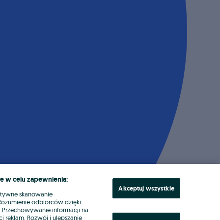
e w celu zapewnienia:
Akceptuj wszystkie
ktywne skanowanie
. Rozumienie odbiorców dzięki
ł. Przechowywanie informacji na
i reklam. Rozwój i ulepszanie