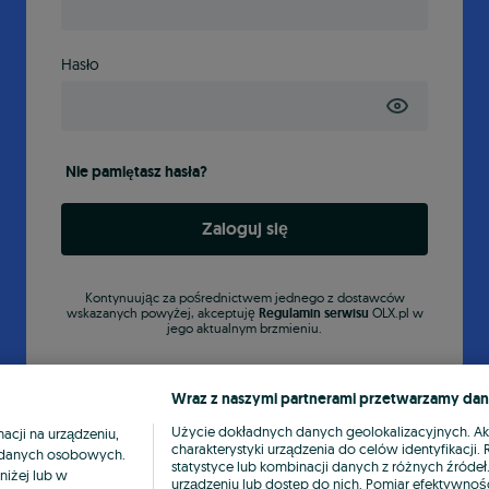
Hasło
Nie pamiętasz hasła?
Zaloguj się
Kontynuując za pośrednictwem jednego z dostawców
wskazanych powyżej, akceptuję
Regulamin serwisu
OLX.pl w
jego aktualnym brzmieniu.
Wraz z naszymi partnerami przetwarzamy dan
Użycie dokładnych danych geolokalizacyjnych. A
cji na urządzeniu,
charakterystyki urządzenia do celów identyfikacji
ia danych osobowych.
statystyce lub kombinacji danych z różnych źróde
niżej lub w
urządzeniu lub dostęp do nich. Pomiar efektywnośc