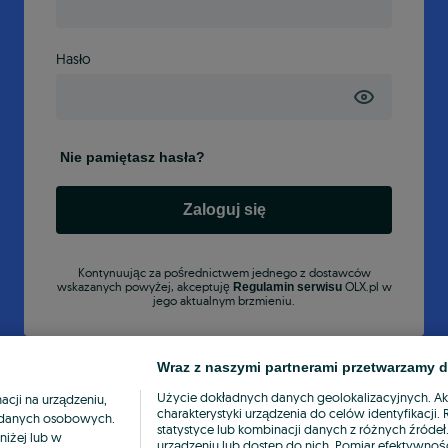
Hasło
Nie pamiętasz hasła?
Zaloguj się
Kontynuując za pośrednictwem jednego z dostawców
wskazanych powyżej, akceptuję
OLX.pl w
Regulamin serwisu
jego aktualnym brzmieniu.
Wraz z naszymi partnerami przetwarzamy d
Użycie dokładnych danych geolokalizacyjnych. A
cji na urządzeniu,
charakterystyki urządzenia do celów identyfikacji
ia danych osobowych.
statystyce lub kombinacji danych z różnych źróde
niżej lub w
urządzeniu lub dostęp do nich. Pomiar efektywnośc