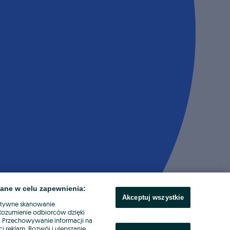
ane w celu zapewnienia:
Akceptuj wszystkie
ktywne skanowanie
. Rozumienie odbiorców dzięki
ł. Przechowywanie informacji na
i reklam. Rozwój i ulepszanie