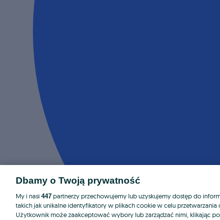
Dbamy o Twoją prywatność
My i nasi
partnerzy przechowujemy lub uzyskujemy dostęp do informa
447
takich jak unikalne identyfikatory w plikach cookie w celu przetwarzan
Użytkownik może zaakceptować wybory lub zarządzać nimi, klikając po