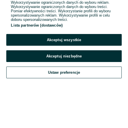
Wykorzystywanie ograniczonych danych do wyboru reklam.
Wykorzystywanie ograniczonych danych do wyboru treści.
Hasło
Pomiar efektywności treści. Wykorzystanie profili do wyboru
spersonalizowanych reklam. Wykorzystywanie profili w celu
doboru spersonalizowanych treści.
Lista partnerów (dostawców)
Nie pamiętasz hasła?
Akceptuj wszystkie
Zaloguj się
Akceptuj niezbędne
Kontynuując za pośrednictwem jednego z dostawców wskazanych powyżej,
Ustaw preferencje
akceptuję
Regulamin serwisu
OLX.pl w jego aktualnym brzmieniu.