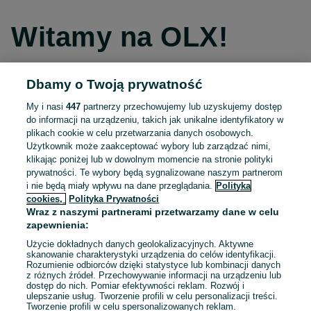
Witamy na OLX!
Dbamy o Twoją prywatność
Kontynuuj przez Facebooka
My i nasi
447
partnerzy przechowujemy lub uzyskujemy dostęp
do informacji na urządzeniu, takich jak unikalne identyfikatory w
Kontynuuj przez konto Apple
plikach cookie w celu przetwarzania danych osobowych.
Użytkownik może zaakceptować wybory lub zarządzać nimi,
klikając poniżej lub w dowolnym momencie na stronie polityki
prywatności. Te wybory będą sygnalizowane naszym partnerom
Kontynuuj przez konto Google
i nie będą miały wpływu na dane przeglądania.
Polityka
cookies,
Polityka Prywatności
Wraz z naszymi partnerami przetwarzamy dane w celu
LUB
zapewnienia:
Zaloguj się
Załóż konto
Użycie dokładnych danych geolokalizacyjnych. Aktywne
skanowanie charakterystyki urządzenia do celów identyfikacji.
Rozumienie odbiorców dzięki statystyce lub kombinacji danych
E-mail
z różnych źródeł. Przechowywanie informacji na urządzeniu lub
dostęp do nich. Pomiar efektywności reklam. Rozwój i
ulepszanie usług. Tworzenie profili w celu personalizacji treści.
Tworzenie profili w celu spersonalizowanych reklam.