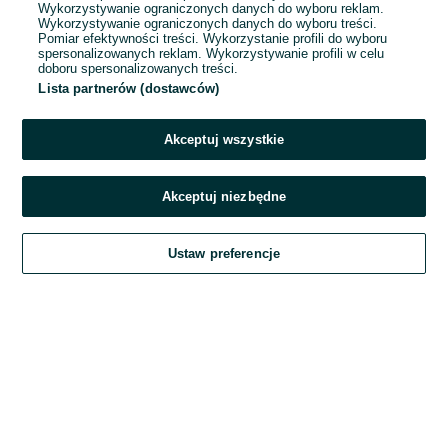
Wykorzystywanie ograniczonych danych do wyboru reklam.
Wykorzystywanie ograniczonych danych do wyboru treści.
Hasło
Pomiar efektywności treści. Wykorzystanie profili do wyboru
spersonalizowanych reklam. Wykorzystywanie profili w celu
doboru spersonalizowanych treści.
Lista partnerów (dostawców)
Nie pamiętasz hasła?
Akceptuj wszystkie
Zaloguj się
Akceptuj niezbędne
Kontynuując za pośrednictwem jednego z dostawców wskazanych powyżej,
Ustaw preferencje
akceptuję
Regulamin serwisu
OLX.pl w jego aktualnym brzmieniu.