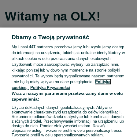
Witamy na OLX!
Dbamy o Twoją prywatność
Kontynuuj przez Facebooka
My i nasi
447
partnerzy przechowujemy lub uzyskujemy dostęp
do informacji na urządzeniu, takich jak unikalne identyfikatory w
Kontynuuj przez konto Apple
plikach cookie w celu przetwarzania danych osobowych.
Użytkownik może zaakceptować wybory lub zarządzać nimi,
klikając poniżej lub w dowolnym momencie na stronie polityki
prywatności. Te wybory będą sygnalizowane naszym partnerom
Kontynuuj przez konto Google
i nie będą miały wpływu na dane przeglądania.
Polityka
cookies,
Polityka Prywatności
Wraz z naszymi partnerami przetwarzamy dane w celu
LUB
zapewnienia:
Zaloguj się
Załóż konto
Użycie dokładnych danych geolokalizacyjnych. Aktywne
skanowanie charakterystyki urządzenia do celów identyfikacji.
Rozumienie odbiorców dzięki statystyce lub kombinacji danych
E-mail
z różnych źródeł. Przechowywanie informacji na urządzeniu lub
dostęp do nich. Pomiar efektywności reklam. Rozwój i
ulepszanie usług. Tworzenie profili w celu personalizacji treści.
Tworzenie profili w celu spersonalizowanych reklam.