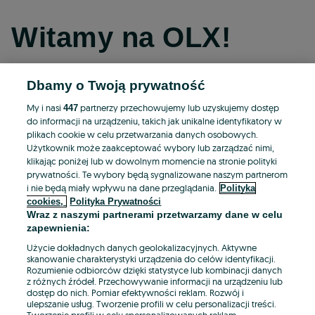
Witamy na OLX!
Dbamy o Twoją prywatność
Kontynuuj przez Facebooka
My i nasi
partnerzy przechowujemy lub uzyskujemy dostęp
447
do informacji na urządzeniu, takich jak unikalne identyfikatory w
Kontynuuj przez konto Apple
plikach cookie w celu przetwarzania danych osobowych.
Użytkownik może zaakceptować wybory lub zarządzać nimi,
klikając poniżej lub w dowolnym momencie na stronie polityki
prywatności. Te wybory będą sygnalizowane naszym partnerom
Kontynuuj przez konto Google
i nie będą miały wpływu na dane przeglądania.
Polityka
cookies,
Polityka Prywatności
Wraz z naszymi partnerami przetwarzamy dane w celu
LUB
zapewnienia:
Zaloguj się
Załóż konto
Użycie dokładnych danych geolokalizacyjnych. Aktywne
skanowanie charakterystyki urządzenia do celów identyfikacji.
Rozumienie odbiorców dzięki statystyce lub kombinacji danych
E-mail
z różnych źródeł. Przechowywanie informacji na urządzeniu lub
dostęp do nich. Pomiar efektywności reklam. Rozwój i
ulepszanie usług. Tworzenie profili w celu personalizacji treści.
Tworzenie profili w celu spersonalizowanych reklam.