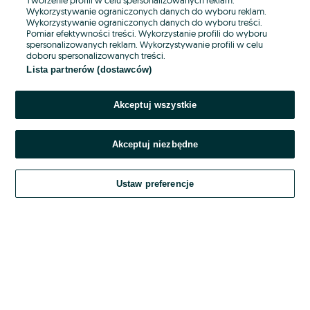
Wykorzystywanie ograniczonych danych do wyboru reklam.
Wykorzystywanie ograniczonych danych do wyboru treści.
Hasło
Pomiar efektywności treści. Wykorzystanie profili do wyboru
spersonalizowanych reklam. Wykorzystywanie profili w celu
doboru spersonalizowanych treści.
Lista partnerów (dostawców)
Nie pamiętasz hasła?
Akceptuj wszystkie
Zaloguj się
Akceptuj niezbędne
Kontynuując za pośrednictwem jednego z dostawców wskazanych powyżej,
akceptuję
OLX.pl w jego aktualnym brzmieniu.
Ustaw preferencje
Regulamin serwisu