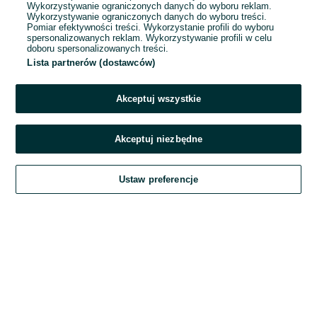
Wykorzystywanie ograniczonych danych do wyboru reklam.
Wykorzystywanie ograniczonych danych do wyboru treści.
Hasło
Pomiar efektywności treści. Wykorzystanie profili do wyboru
spersonalizowanych reklam. Wykorzystywanie profili w celu
doboru spersonalizowanych treści.
Lista partnerów (dostawców)
Nie pamiętasz hasła?
Akceptuj wszystkie
Zaloguj się
Akceptuj niezbędne
Kontynuując za pośrednictwem jednego z dostawców wskazanych powyżej,
Ustaw preferencje
akceptuję
Regulamin serwisu
OLX.pl w jego aktualnym brzmieniu.