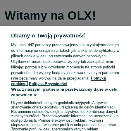
Witamy na OLX!
Dbamy o Twoją prywatność
Kontynuuj przez Facebooka
My i nasi
447
partnerzy przechowujemy lub uzyskujemy dostęp
do informacji na urządzeniu, takich jak unikalne identyfikatory w
Kontynuuj przez konto Apple
plikach cookie w celu przetwarzania danych osobowych.
Użytkownik może zaakceptować wybory lub zarządzać nimi,
klikając poniżej lub w dowolnym momencie na stronie polityki
prywatności. Te wybory będą sygnalizowane naszym partnerom
Kontynuuj przez konto Google
i nie będą miały wpływu na dane przeglądania.
Polityka
cookies,
Polityka Prywatności
Wraz z naszymi partnerami przetwarzamy dane w celu
LUB
zapewnienia:
Zaloguj się
Załóż konto
Użycie dokładnych danych geolokalizacyjnych. Aktywne
skanowanie charakterystyki urządzenia do celów identyfikacji.
Rozumienie odbiorców dzięki statystyce lub kombinacji danych
E-mail
z różnych źródeł. Przechowywanie informacji na urządzeniu lub
dostęp do nich. Pomiar efektywności reklam. Rozwój i
ulepszanie usług. Tworzenie profili w celu personalizacji treści.
Tworzenie profili w celu spersonalizowanych reklam.