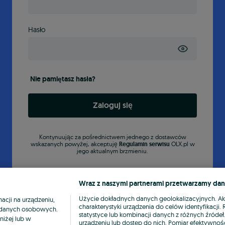
Hasło
Nie pamiętasz hasła?
Zaloguj się
Kontynuując za pośrednictwem jednego z dostawców
wskazanych powyżej, akceptuję
Regulamin serwisu
OLX.pl w
jego aktualnym brzmieniu.
Wraz z naszymi partnerami przetwarzamy dan
Użycie dokładnych danych geolokalizacyjnych. A
cji na urządzeniu,
charakterystyki urządzenia do celów identyfikacji
ia danych osobowych.
statystyce lub kombinacji danych z różnych źróde
niżej lub w
urządzeniu lub dostęp do nich. Pomiar efektywnośc