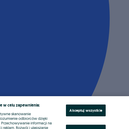
e w celu zapewnienia:
Akceptuj wszystkie
ktywne skanowanie
. Rozumienie odbiorców dzięki
ł. Przechowywanie informacji na
i reklam. Rozwój i ulepszanie