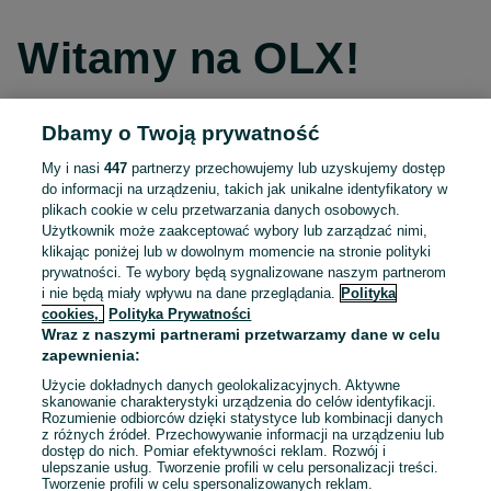
Witamy na OLX!
Dbamy o Twoją prywatność
Kontynuuj przez Facebooka
My i nasi
447
partnerzy przechowujemy lub uzyskujemy dostęp
do informacji na urządzeniu, takich jak unikalne identyfikatory w
Kontynuuj przez konto Apple
plikach cookie w celu przetwarzania danych osobowych.
Użytkownik może zaakceptować wybory lub zarządzać nimi,
klikając poniżej lub w dowolnym momencie na stronie polityki
prywatności. Te wybory będą sygnalizowane naszym partnerom
Kontynuuj przez konto Google
i nie będą miały wpływu na dane przeglądania.
Polityka
cookies,
Polityka Prywatności
Wraz z naszymi partnerami przetwarzamy dane w celu
LUB
zapewnienia:
Zaloguj się
Załóż konto
Użycie dokładnych danych geolokalizacyjnych. Aktywne
skanowanie charakterystyki urządzenia do celów identyfikacji.
Rozumienie odbiorców dzięki statystyce lub kombinacji danych
E-mail
z różnych źródeł. Przechowywanie informacji na urządzeniu lub
dostęp do nich. Pomiar efektywności reklam. Rozwój i
ulepszanie usług. Tworzenie profili w celu personalizacji treści.
Tworzenie profili w celu spersonalizowanych reklam.