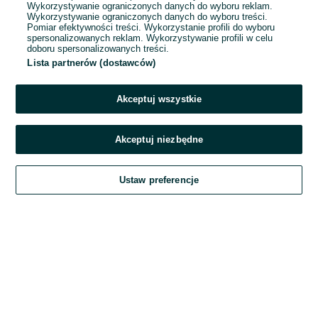
Wykorzystywanie ograniczonych danych do wyboru reklam.
Wykorzystywanie ograniczonych danych do wyboru treści.
Hasło
Pomiar efektywności treści. Wykorzystanie profili do wyboru
spersonalizowanych reklam. Wykorzystywanie profili w celu
doboru spersonalizowanych treści.
Lista partnerów (dostawców)
Nie pamiętasz hasła?
Akceptuj wszystkie
Zaloguj się
Akceptuj niezbędne
Kontynuując za pośrednictwem jednego z dostawców wskazanych powyżej,
Ustaw preferencje
akceptuję
Regulamin serwisu
OLX.pl w jego aktualnym brzmieniu.