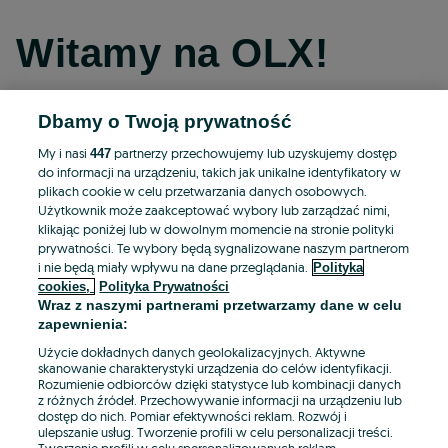
Witamy na OLX!
Dbamy o Twoją prywatność
Kontynuuj przez Facebooka
My i nasi
partnerzy przechowujemy lub uzyskujemy dostęp
447
do informacji na urządzeniu, takich jak unikalne identyfikatory w
Kontynuuj przez konto Apple
plikach cookie w celu przetwarzania danych osobowych.
Użytkownik może zaakceptować wybory lub zarządzać nimi,
klikając poniżej lub w dowolnym momencie na stronie polityki
prywatności. Te wybory będą sygnalizowane naszym partnerom
Kontynuuj przez konto Google
i nie będą miały wpływu na dane przeglądania.
Polityka
cookies,
Polityka Prywatności
Wraz z naszymi partnerami przetwarzamy dane w celu
LUB
zapewnienia:
Zaloguj się
Załóż konto
Użycie dokładnych danych geolokalizacyjnych. Aktywne
skanowanie charakterystyki urządzenia do celów identyfikacji.
Rozumienie odbiorców dzięki statystyce lub kombinacji danych
E-mail
z różnych źródeł. Przechowywanie informacji na urządzeniu lub
dostęp do nich. Pomiar efektywności reklam. Rozwój i
ulepszanie usług. Tworzenie profili w celu personalizacji treści.
Tworzenie profili w celu spersonalizowanych reklam.