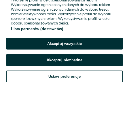
Wykorzystywanie ograniczonych danych do wyboru reklam.
Wykorzystywanie ograniczonych danych do wyboru treści.
Hasło
Pomiar efektywności treści. Wykorzystanie profili do wyboru
spersonalizowanych reklam. Wykorzystywanie profili w celu
doboru spersonalizowanych treści.
Lista partnerów (dostawców)
Nie pamiętasz hasła?
Akceptuj wszystkie
Zaloguj się
Akceptuj niezbędne
Kontynuując za pośrednictwem jednego z dostawców wskazanych powyżej,
akceptuję
OLX.pl w jego aktualnym brzmieniu.
Ustaw preferencje
Regulamin serwisu