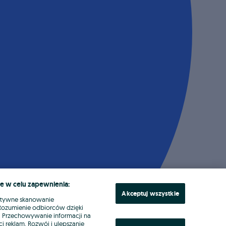
e w celu zapewnienia:
Akceptuj wszystkie
ktywne skanowanie
. Rozumienie odbiorców dzięki
ł. Przechowywanie informacji na
i reklam. Rozwój i ulepszanie