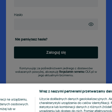
Hasło
Nie pamiętasz hasła?
Zaloguj się
Kontynuując za pośrednictwem jednego z dostawców
wskazanych powyżej, akceptuję
Regulamin serwisu
OLX.pl w
jego aktualnym brzmieniu.
Wraz z naszymi partnerami przetwarzamy dan
Użycie dokładnych danych geolokalizacyjnych. A
cji na urządzeniu,
charakterystyki urządzenia do celów identyfikacji
ia danych osobowych.
statystyce lub kombinacji danych z różnych źróde
niżej lub w
urządzeniu lub dostęp do nich. Pomiar efektywnośc