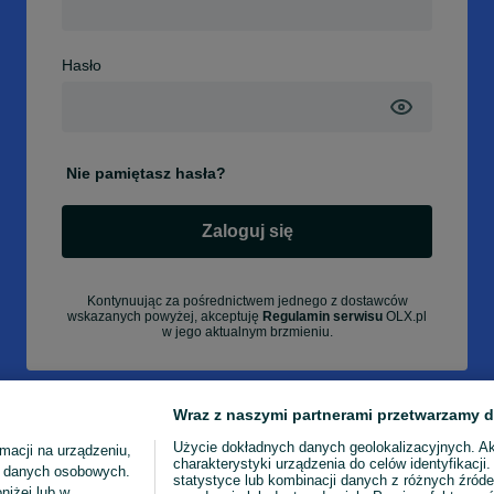
Hasło
Nie pamiętasz hasła?
Zaloguj się
Kontynuując za pośrednictwem jednego z dostawców
wskazanych powyżej, akceptuję
Regulamin serwisu
OLX.pl
w jego aktualnym brzmieniu.
Wraz z naszymi partnerami przetwarzamy d
Użycie dokładnych danych geolokalizacyjnych. A
macji na urządzeniu,
charakterystyki urządzenia do celów identyfikacji
ia danych osobowych.
statystyce lub kombinacji danych z różnych źróde
niżej lub w