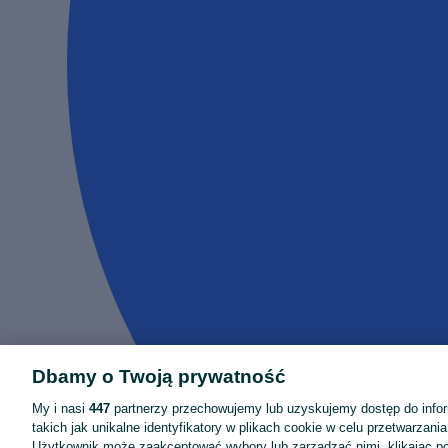
Dbamy o Twoją prywatność
My i nasi
447
partnerzy przechowujemy lub uzyskujemy dostęp do infor
takich jak unikalne identyfikatory w plikach cookie w celu przetwarzan
Użytkownik może zaakceptować wybory lub zarządzać nimi, klikając po