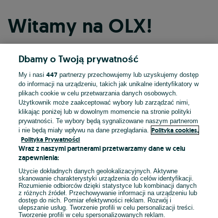
Witamy na OLX!
Dbamy o Twoją prywatność
Kontynuuj przez Facebooka
447
My i nasi
partnerzy przechowujemy lub uzyskujemy dostęp
do informacji na urządzeniu, takich jak unikalne identyfikatory w
Kontynuuj przez konto Apple
plikach cookie w celu przetwarzania danych osobowych.
Użytkownik może zaakceptować wybory lub zarządzać nimi,
klikając poniżej lub w dowolnym momencie na stronie polityki
prywatności. Te wybory będą sygnalizowane naszym partnerom
Kontynuuj przez konto Google
Polityka cookies,
i nie będą miały wpływu na dane przeglądania.
Polityka Prywatności
Wraz z naszymi partnerami przetwarzamy dane w celu
LUB
zapewnienia:
Zaloguj się
Załóż konto
Użycie dokładnych danych geolokalizacyjnych. Aktywne
skanowanie charakterystyki urządzenia do celów identyfikacji.
Rozumienie odbiorców dzięki statystyce lub kombinacji danych
E-mail
z różnych źródeł. Przechowywanie informacji na urządzeniu lub
dostęp do nich. Pomiar efektywności reklam. Rozwój i
ulepszanie usług. Tworzenie profili w celu personalizacji treści.
Tworzenie profili w celu spersonalizowanych reklam.