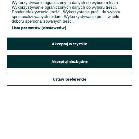
Wykorzystywanie ograniczonych danych do wyboru reklam.
Wykorzystywanie ograniczonych danych do wyboru treści.
Hasło
Pomiar efektywności treści. Wykorzystanie profili do wyboru
spersonalizowanych reklam. Wykorzystywanie profili w celu
doboru spersonalizowanych treści.
Lista partnerów (dostawców)
Nie pamiętasz hasła?
Akceptuj wszystkie
Zaloguj się
Akceptuj niezbędne
Kontynuując za pośrednictwem jednego z dostawców wskazanych powyżej,
Ustaw preferencje
Regulamin serwisu
akceptuję
OLX.pl w jego aktualnym brzmieniu.