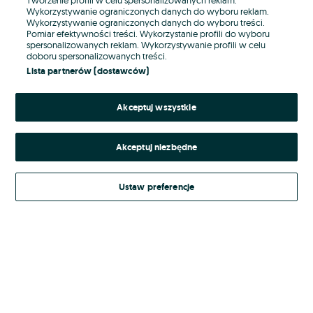
Wykorzystywanie ograniczonych danych do wyboru reklam.
Wykorzystywanie ograniczonych danych do wyboru treści.
Hasło
Pomiar efektywności treści. Wykorzystanie profili do wyboru
spersonalizowanych reklam. Wykorzystywanie profili w celu
doboru spersonalizowanych treści.
Lista partnerów (dostawców)
Nie pamiętasz hasła?
Akceptuj wszystkie
Zaloguj się
Akceptuj niezbędne
Kontynuując za pośrednictwem jednego z dostawców wskazanych powyżej,
akceptuję
Regulamin serwisu
OLX.pl w jego aktualnym brzmieniu.
Ustaw preferencje