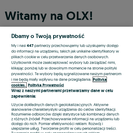
Witamy na OLX!
Dbamy o Twoją prywatność
Kontynuuj przez Facebooka
My i nasi
447
partnerzy przechowujemy lub uzyskujemy dostęp
do informacji na urządzeniu, takich jak unikalne identyfikatory w
Kontynuuj przez konto Apple
plikach cookie w celu przetwarzania danych osobowych.
Użytkownik może zaakceptować wybory lub zarządzać nimi,
klikając poniżej lub w dowolnym momencie na stronie polityki
prywatności. Te wybory będą sygnalizowane naszym partnerom
Kontynuuj przez konto Google
i nie będą miały wpływu na dane przeglądania.
Polityka
cookies,
Polityka Prywatności
Wraz z naszymi partnerami przetwarzamy dane w celu
LUB
zapewnienia:
Zaloguj się
Załóż konto
Użycie dokładnych danych geolokalizacyjnych. Aktywne
skanowanie charakterystyki urządzenia do celów identyfikacji.
Rozumienie odbiorców dzięki statystyce lub kombinacji danych
E-mail
z różnych źródeł. Przechowywanie informacji na urządzeniu lub
dostęp do nich. Pomiar efektywności reklam. Rozwój i
ulepszanie usług. Tworzenie profili w celu personalizacji treści.
Tworzenie profili w celu spersonalizowanych reklam.