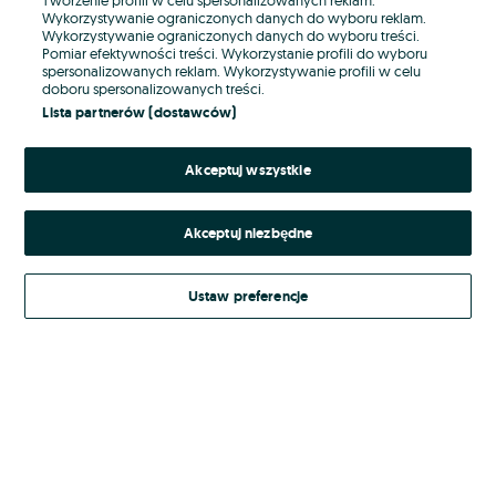
Wykorzystywanie ograniczonych danych do wyboru reklam.
Wykorzystywanie ograniczonych danych do wyboru treści.
Hasło
Pomiar efektywności treści. Wykorzystanie profili do wyboru
spersonalizowanych reklam. Wykorzystywanie profili w celu
doboru spersonalizowanych treści.
Lista partnerów (dostawców)
Nie pamiętasz hasła?
Akceptuj wszystkie
Zaloguj się
Akceptuj niezbędne
Kontynuując za pośrednictwem jednego z dostawców wskazanych powyżej,
akceptuję
Regulamin serwisu
OLX.pl w jego aktualnym brzmieniu.
Ustaw preferencje