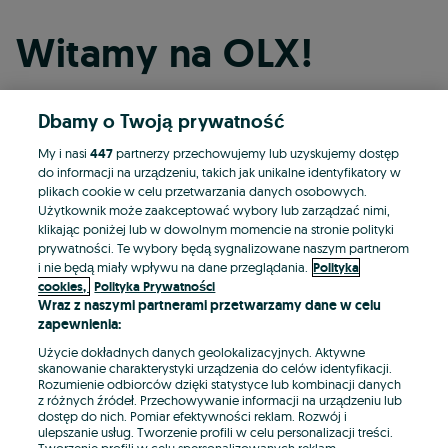
Witamy na OLX!
Dbamy o Twoją prywatność
Kontynuuj przez Facebooka
My i nasi
447
partnerzy przechowujemy lub uzyskujemy dostęp
do informacji na urządzeniu, takich jak unikalne identyfikatory w
Kontynuuj przez konto Apple
plikach cookie w celu przetwarzania danych osobowych.
Użytkownik może zaakceptować wybory lub zarządzać nimi,
klikając poniżej lub w dowolnym momencie na stronie polityki
prywatności. Te wybory będą sygnalizowane naszym partnerom
Kontynuuj przez konto Google
i nie będą miały wpływu na dane przeglądania.
Polityka
cookies,
Polityka Prywatności
Wraz z naszymi partnerami przetwarzamy dane w celu
LUB
zapewnienia:
Zaloguj się
Załóż konto
Użycie dokładnych danych geolokalizacyjnych. Aktywne
skanowanie charakterystyki urządzenia do celów identyfikacji.
Rozumienie odbiorców dzięki statystyce lub kombinacji danych
E-mail
z różnych źródeł. Przechowywanie informacji na urządzeniu lub
dostęp do nich. Pomiar efektywności reklam. Rozwój i
ulepszanie usług. Tworzenie profili w celu personalizacji treści.
Tworzenie profili w celu spersonalizowanych reklam.