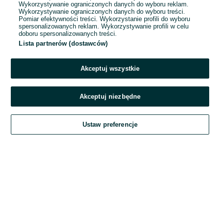
Wykorzystywanie ograniczonych danych do wyboru reklam.
Wykorzystywanie ograniczonych danych do wyboru treści.
Hasło
Pomiar efektywności treści. Wykorzystanie profili do wyboru
spersonalizowanych reklam. Wykorzystywanie profili w celu
doboru spersonalizowanych treści.
Lista partnerów (dostawców)
Nie pamiętasz hasła?
Akceptuj wszystkie
Zaloguj się
Akceptuj niezbędne
Kontynuując za pośrednictwem jednego z dostawców wskazanych powyżej,
Ustaw preferencje
akceptuję
Regulamin serwisu
OLX.pl w jego aktualnym brzmieniu.