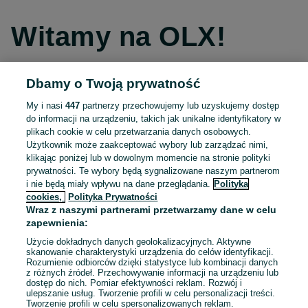
Witamy na OLX!
Dbamy o Twoją prywatność
Kontynuuj przez Facebooka
My i nasi
447
partnerzy przechowujemy lub uzyskujemy dostęp
do informacji na urządzeniu, takich jak unikalne identyfikatory w
Kontynuuj przez konto Apple
plikach cookie w celu przetwarzania danych osobowych.
Użytkownik może zaakceptować wybory lub zarządzać nimi,
klikając poniżej lub w dowolnym momencie na stronie polityki
prywatności. Te wybory będą sygnalizowane naszym partnerom
Kontynuuj przez konto Google
i nie będą miały wpływu na dane przeglądania.
Polityka
cookies,
Polityka Prywatności
Wraz z naszymi partnerami przetwarzamy dane w celu
LUB
zapewnienia:
Zaloguj się
Załóż konto
Użycie dokładnych danych geolokalizacyjnych. Aktywne
skanowanie charakterystyki urządzenia do celów identyfikacji.
Rozumienie odbiorców dzięki statystyce lub kombinacji danych
E-mail
z różnych źródeł. Przechowywanie informacji na urządzeniu lub
dostęp do nich. Pomiar efektywności reklam. Rozwój i
ulepszanie usług. Tworzenie profili w celu personalizacji treści.
Tworzenie profili w celu spersonalizowanych reklam.