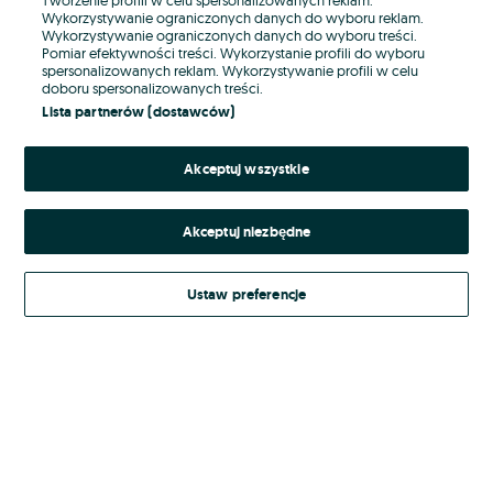
Wykorzystywanie ograniczonych danych do wyboru reklam.
Wykorzystywanie ograniczonych danych do wyboru treści.
Hasło
Pomiar efektywności treści. Wykorzystanie profili do wyboru
spersonalizowanych reklam. Wykorzystywanie profili w celu
doboru spersonalizowanych treści.
Lista partnerów (dostawców)
Nie pamiętasz hasła?
Akceptuj wszystkie
Zaloguj się
Akceptuj niezbędne
Kontynuując za pośrednictwem jednego z dostawców wskazanych powyżej,
akceptuję
Regulamin serwisu
OLX.pl w jego aktualnym brzmieniu.
Ustaw preferencje