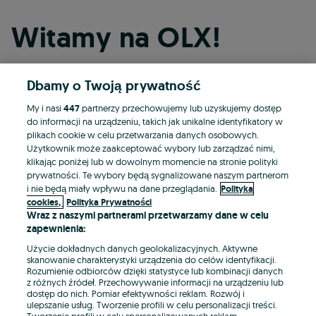
Witamy na OLX!
Dbamy o Twoją prywatność
Kontynuuj przez Facebooka
My i nasi
447
partnerzy przechowujemy lub uzyskujemy dostęp
do informacji na urządzeniu, takich jak unikalne identyfikatory w
Kontynuuj przez konto Apple
plikach cookie w celu przetwarzania danych osobowych.
Użytkownik może zaakceptować wybory lub zarządzać nimi,
klikając poniżej lub w dowolnym momencie na stronie polityki
prywatności. Te wybory będą sygnalizowane naszym partnerom
Kontynuuj przez konto Google
i nie będą miały wpływu na dane przeglądania.
Polityka
cookies,
Polityka Prywatności
Wraz z naszymi partnerami przetwarzamy dane w celu
LUB
zapewnienia:
Zaloguj się
Załóż konto
Użycie dokładnych danych geolokalizacyjnych. Aktywne
skanowanie charakterystyki urządzenia do celów identyfikacji.
Rozumienie odbiorców dzięki statystyce lub kombinacji danych
E-mail
z różnych źródeł. Przechowywanie informacji na urządzeniu lub
dostęp do nich. Pomiar efektywności reklam. Rozwój i
ulepszanie usług. Tworzenie profili w celu personalizacji treści.
Tworzenie profili w celu spersonalizowanych reklam.