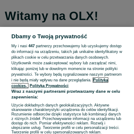
Witamy na OLX!
Dbamy o Twoją prywatność
Kontynuuj przez Facebooka
My i nasi
447
partnerzy przechowujemy lub uzyskujemy dostęp
do informacji na urządzeniu, takich jak unikalne identyfikatory w
Kontynuuj przez konto Apple
plikach cookie w celu przetwarzania danych osobowych.
Użytkownik może zaakceptować wybory lub zarządzać nimi,
klikając poniżej lub w dowolnym momencie na stronie polityki
prywatności. Te wybory będą sygnalizowane naszym partnerom
Kontynuuj przez konto Google
i nie będą miały wpływu na dane przeglądania.
Polityka
cookies,
Polityka Prywatności
Wraz z naszymi partnerami przetwarzamy dane w celu
LUB
zapewnienia:
Zaloguj się
Załóż konto
Użycie dokładnych danych geolokalizacyjnych. Aktywne
skanowanie charakterystyki urządzenia do celów identyfikacji.
Rozumienie odbiorców dzięki statystyce lub kombinacji danych
E-mail
z różnych źródeł. Przechowywanie informacji na urządzeniu lub
dostęp do nich. Pomiar efektywności reklam. Rozwój i
ulepszanie usług. Tworzenie profili w celu personalizacji treści.
Tworzenie profili w celu spersonalizowanych reklam.