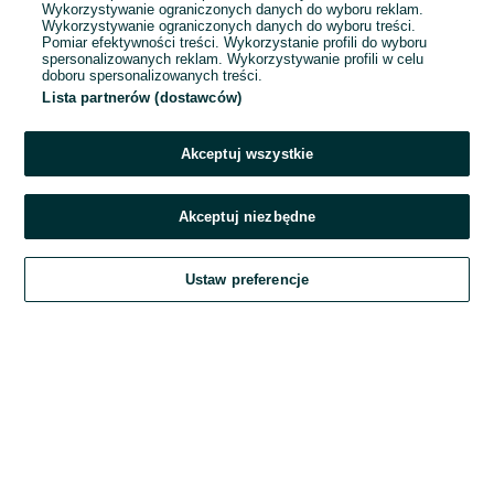
Wykorzystywanie ograniczonych danych do wyboru reklam.
Wykorzystywanie ograniczonych danych do wyboru treści.
Hasło
Pomiar efektywności treści. Wykorzystanie profili do wyboru
spersonalizowanych reklam. Wykorzystywanie profili w celu
doboru spersonalizowanych treści.
Lista partnerów (dostawców)
Nie pamiętasz hasła?
Akceptuj wszystkie
Zaloguj się
Akceptuj niezbędne
Kontynuując za pośrednictwem jednego z dostawców wskazanych powyżej,
Ustaw preferencje
akceptuję
Regulamin serwisu
OLX.pl w jego aktualnym brzmieniu.